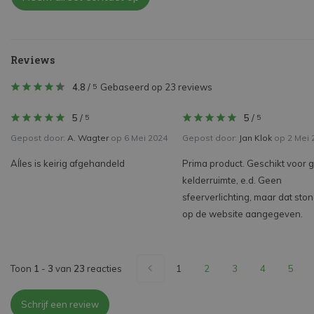
Reviews
4.8
/
Gebaseerd op 23 reviews
5
5
/
5
/
5
5
Gepost door:
A. Wagter
op 6 Mei 2024
Gepost door:
Jan Klok
op 2 Mei 
Aĺles is keirig afgehandeld
Prima product. Geschikt voor 
kelderruimte, e.d. Geen
sfeerverlichting, maar dat sto
op de website aangegeven.
Toon
1
-
3
van
23
reacties
1
2
3
4
5
Schrijf een review