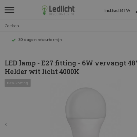
Incl.
Excl.
BTW
Home
LED lamp - E27 fitting - 6W ve...
Tot 10 jaar garantie
LED lamp - E27 fitting - 6W vervangt 48
Helder wit licht 4000K
63% korting