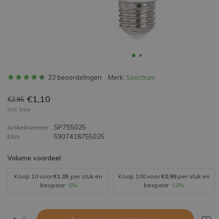
23 beoordelingen
Merk:
Spectrum
€1,10
€2,95
Incl. btw
SP755025
Artikelnummer
5907418755025
EAN
Volume voordeel:
Koop 10 voor
€1,05
per stuk en
Koop 100 voor
€0,99
per stuk en
bespaar
-5%
bespaar
-10%