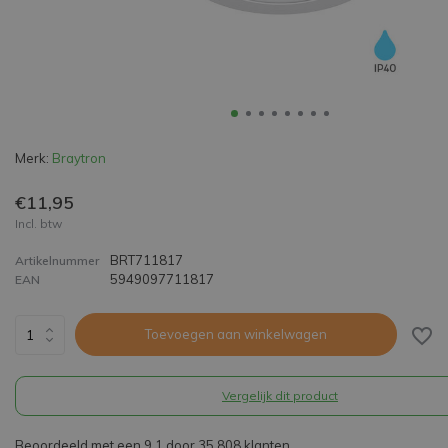
Merk:
Braytron
€11,95
Incl. btw
BRT711817
Artikelnummer
5949097711817
EAN
Toevoegen aan winkelwagen
Vergelijk dit product
Beoordeeld met een 9,1 door 35.808 klanten