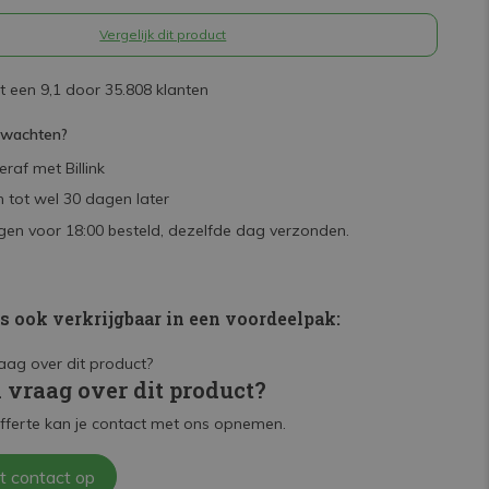
Vergelijk dit product
 een 9,1 door 35.808 klanten
rwachten?
raf met Billink
 tot wel 30 dagen later
en voor 18:00 besteld, dezelfde dag verzonden.
is ook verkrijgbaar in een voordeelpak:
n vraag over dit product?
fferte kan je contact met ons opnemen.
t contact op