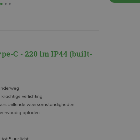
-C - 220 lm IP44 (built-
 onderweg
krachtige verlichting
n verschillende weersomstandigheden
 eenvoudig opladen
tot 5 uur licht