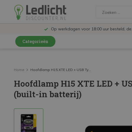
Op werkdagen voor 18:00 uur besteld, d
Categorieën
LED Lampen en Spots
LED Railspots
Home
Hoofdlamp H15 XTE LED + USB Ty...
Hoofdlamp H15 XTE LED + USB
LED Panelen
(built-in batterij)
LED TL
LED Plafondlampen en Wandlampen
LED Schijnwerpers
LED High Bay lampen