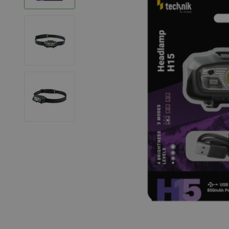
LED Strips
Decoratieve verlichting
LED Buitenverlichting
LED Noodverlichting
Installatiemateriaal
Mega Sale
Verduurzaming
LED TL verlichting