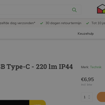
ezelfde dag verzonden*
30 dagen retourtermijn
Tot 10 ja
Keuzehulp
 Type-C - 220 lm IP44
Merk:
Technik
€6,95
Incl. btw