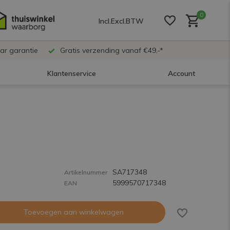
0
Incl.
Excl.
BTW
ar garantie
Gratis verzending vanaf €49,-*
Klantenservice
Account
Account aanmaken
Account aanmaken
SA717348
Account aanmaken
Artikelnummer
5999570717348
EAN
Toevoegen aan winkelwagen