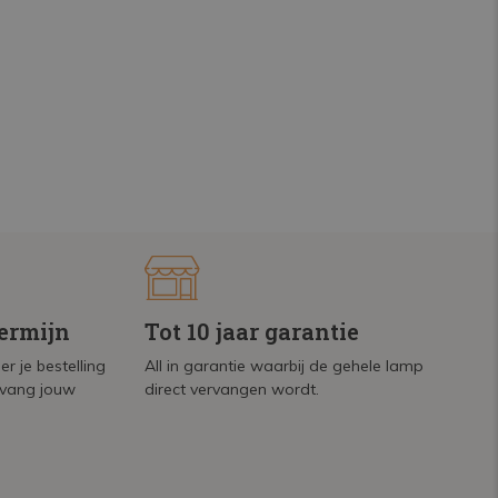
termijn
Tot 10 jaar garantie
r je bestelling
All in garantie waarbij de gehele lamp
tvang jouw
direct vervangen wordt.