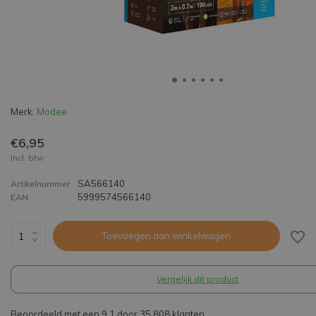
Merk:
Modee
€6,95
Incl. btw
SA566140
Artikelnummer
5999574566140
EAN
Toevoegen aan winkelwagen
Vergelijk dit product
Beoordeeld met een 9,1 door 35.808 klanten