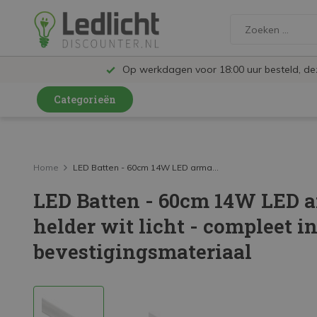
Op werkdagen voor 18:00 uur besteld, d
Categorieën
LED Lampen en Spots
LED Railspots
Home
LED Batten - 60cm 14W LED arma...
LED Batten - 60cm 14W LED a
LED Panelen
helder wit licht - compleet in
LED TL
bevestigingsmateriaal
LED Plafondlampen en Wandlampen
LED Schijnwerpers
LED High Bay lampen