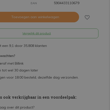
5904433110679
EAN
Toevoegen aan winkelwagen
Vergelijk dit product
 een 9,1 door 35.808 klanten
rwachten?
raf met Billink
 tot wel 30 dagen later
en voor 18:00 besteld, dezelfde dag verzonden.
is ook verkrijgbaar in een voordeelpak: