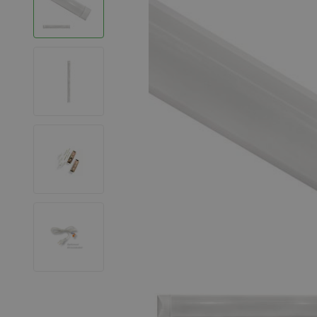
LED Strips
Decoratieve verlichting
LED Buitenverlichting
LED Noodverlichting
Installatiemateriaal
Mega Sale
Verduurzaming
LED TL verlichting