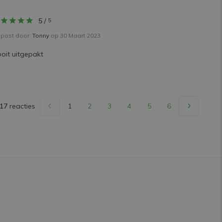
5
/
5
post door:
Tonny
op 30 Maart 2023
oit uitgepakt
17
reacties
1
2
3
4
5
6