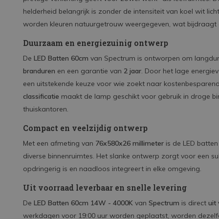
helderheid belangrijk is zonder de intensiteit van koel wit lic
worden kleuren natuurgetrouw weergegeven, wat bijdraagt 
Duurzaam en energiezuinig ontwerp
De
LED Batten 60cm
van Spectrum is ontworpen om langdur
branduren
en een garantie van
2 jaar
. Door het lage energiev
een uitstekende keuze voor wie zoekt naar kostenbesparende 
classificatie
maakt de lamp geschikt voor gebruik in droge bi
thuiskantoren.
Compact en veelzijdig ontwerp
Met een afmeting van
76x580x26 millimeter
is de LED batten 
diverse binnenruimtes. Het slanke ontwerp zorgt voor een subti
opdringerig is en naadloos integreert in elke omgeving.
Uit voorraad leverbaar en snelle levering
De
LED Batten 60cm 14W - 4000K
van
Spectrum
is direct
uit
werkdagen voor 19:00 uur worden geplaatst, worden dezelfd