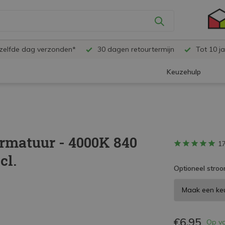
ezelfde dag verzonden*
30 dagen retourtermijn
Tot 10 ja
Keuzehulp
rmatuur - 4000K 840
1
cl.
Optioneel stroo
€6,95
Op v