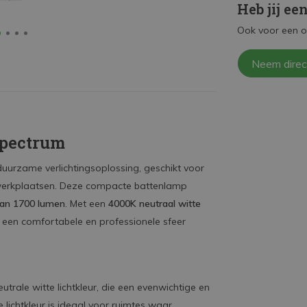
Heb jij ee
Ook voor een o
Neem direc
Spectrum
 duurzame verlichtingsoplossing, geschikt voor
 werkplaatsen. Deze compacte battenlamp
van 1700 lumen
. Met een
4000K neutraal witte
t een comfortabele en professionele sfeer
trale witte lichtkleur, die een evenwichtige en
e lichtkleur is ideaal voor ruimtes waar