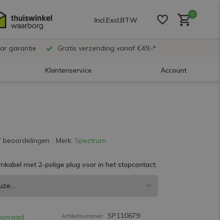
0
Incl.
Excl.
BTW
ar garantie
Gratis verzending vanaf €49,-*
Klantenservice
Account
Account aanmaken
Account aanmaken
7 beoordelingen
Merk:
Spectrum
mkabel met 2-polige plug voor in het stopcontact:
Account aanmaken
SP110679
Artikelnummer
oorraad