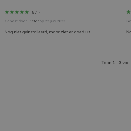
5
/
5
Gepost door:
Pieter
op 22 Juni 2023
Ge
Nog niet geïnstalleerd, maar ziet er goed uit.
No
Toon
1
-
3
van