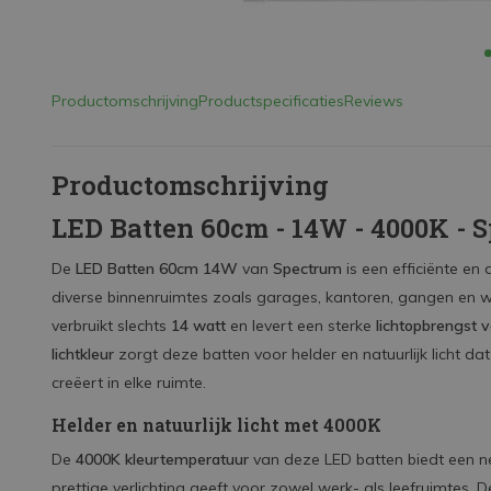
Productomschrijving
Productspecificaties
Reviews
Productomschrijving
LED Batten 60cm - 14W - 4000K - 
De
LED Batten 60cm 14W
van
Spectrum
is een efficiënte en
diverse binnenruimtes zoals garages, kantoren, gangen en
verbruikt slechts
14 watt
en levert een sterke
lichtopbrengst 
lichtkleur
zorgt deze batten voor helder en natuurlijk licht da
creëert in elke ruimte.
Helder en natuurlijk licht met 4000K
De
4000K kleurtemperatuur
van deze LED batten biedt een neu
prettige verlichting geeft voor zowel werk- als leefruimtes. D