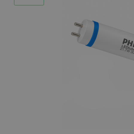
LED Strips
Decoratieve verlichting
LED Buitenverlichting
LED Noodverlichting
Installatiemateriaal
Mega Sale
Verduurzaming
LED TL verlichting