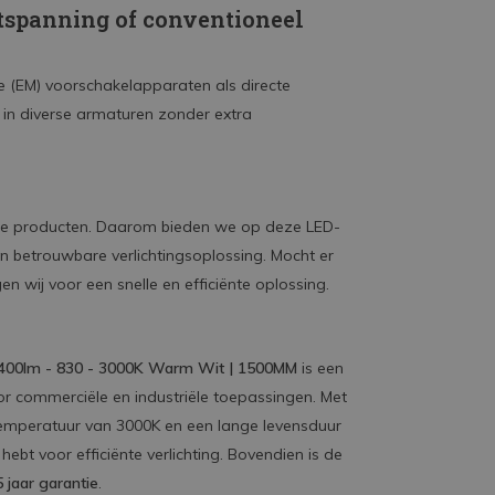
tspanning of conventioneel
e (EM) voorschakelapparaten als directe
s in diverse armaturen zonder extra
 onze producten. Daarom bieden we op deze LED-
n betrouwbare verlichtingsoplossing. Mocht er
 wij voor een snelle en efficiënte oplossing.
3400lm - 830 - 3000K Warm Wit | 1500MM
is een
oor commerciële en industriële toepassingen. Met
temperatuur van 3000K en een lange levensduur
ebt voor efficiënte verlichting. Bovendien is de
5 jaar garantie
.