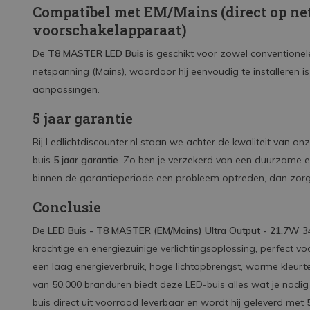
Compatibel met EM/Mains (direct op ne
voorschakelapparaat)
De
T8 MASTER LED Buis
is geschikt voor zowel conventionel
netspanning (Mains), waardoor hij eenvoudig te installeren i
aanpassingen.
5 jaar garantie
Bij Ledlichtdiscounter.nl staan we achter de kwaliteit van
buis
5 jaar garantie
. Zo ben je verzekerd van een duurzame e
binnen de garantieperiode een probleem optreden, dan zorgen
Conclusie
De
LED Buis - T8 MASTER (EM/Mains) Ultra Output - 21.7W 
krachtige en energiezuinige verlichtingsoplossing, perfect v
een laag energieverbruik, hoge lichtopbrengst, warme kleur
van 50.000 branduren biedt deze LED-buis alles wat je nodig h
buis direct uit voorraad leverbaar en wordt hij geleverd met