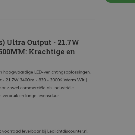
 Ultra Output - 21.7W
1500MM: Krachtige en
aan hoogwaardige LED-verlichtingsoplossingen,
ut - 21.7W 3400lm - 830 - 3000K Warm Wit |
oor zowel commerciële als industriële
e verbruik en lange levensduur.
it voorraad leverbaar bij Ledlichtdiscounter.nl.