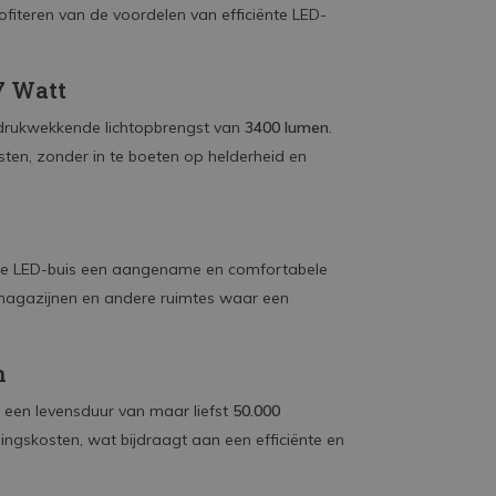
profiteren van de voordelen van efficiënte LED-
7 Watt
ndrukwekkende lichtopbrengst van
3400 lumen
.
osten, zonder in te boeten op helderheid en
ze LED-buis een aangename en comfortabele
 magazijnen en andere ruimtes waar een
n
een levensduur van maar liefst
50.000
ingskosten, wat bijdraagt aan een efficiënte en