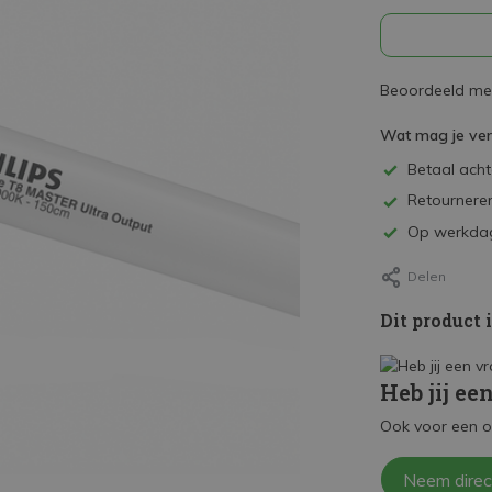
Beoordeeld met
Wat mag je ve
Betaal achte
Retourneren
Op werkdag
Delen
Dit product 
Heb jij ee
Ook voor een o
Neem direc