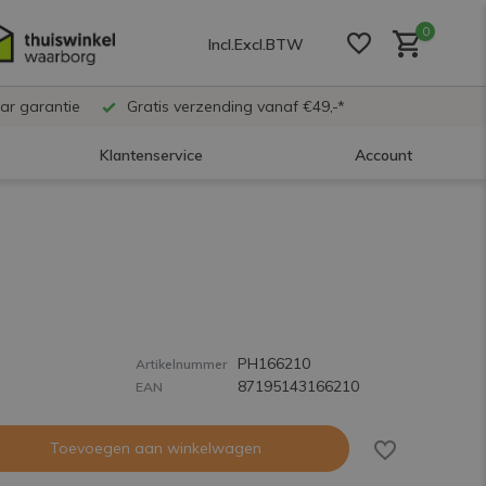
0
Incl.
Excl.
BTW
ar garantie
Gratis verzending vanaf €49,-*
Klantenservice
Account
Account aanmaken
Account aanmaken
PH166210
Account aanmaken
Artikelnummer
87195143166210
EAN
Toevoegen aan winkelwagen