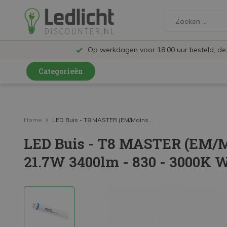
Op werkdagen voor 18:00 uur besteld, d
Categorieën
LED Lampen en Spots
LED Railspots
Home
LED Buis - T8 MASTER (EM/Mains...
LED Buis - T8 MASTER (EM/Ma
LED Panelen
21.7W 3400lm - 830 - 3000K
LED TL
LED Plafondlampen en Wandlampen
LED Schijnwerpers
LED High Bay lampen