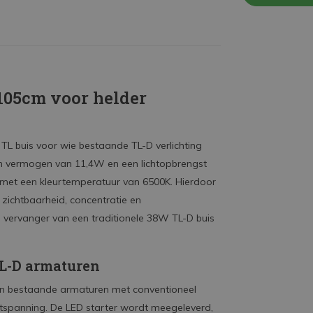
105cm voor helder
TL buis voor wie bestaande TL-D verlichting
een vermogen van 11,4W en een lichtopbrengst
g met een kleurtemperatuur van 6500K. Hierdoor
 zichtbaarheid, concentratie en
ls vervanger van een traditionele 38W TL-D buis
TL-D armaturen
in bestaande armaturen met conventioneel
etspanning. De LED starter wordt meegeleverd,