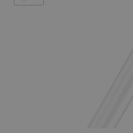
LED Strips
Decoratieve verlichting
LED Buitenverlichting
LED Noodverlichting
Installatiemateriaal
Mega Sale
Verduurzaming
LED TL verlichting