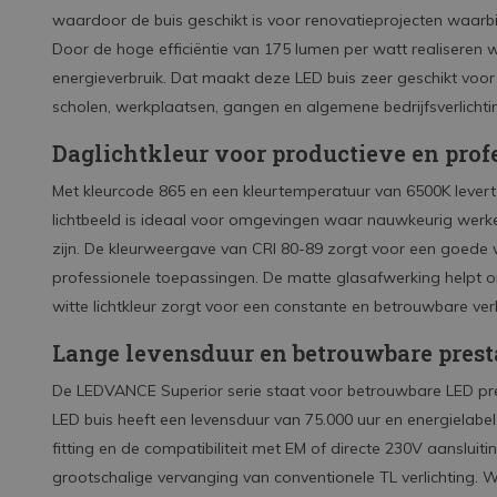
waardoor de buis geschikt is voor renovatieprojecten waarb
Door de hoge efficiëntie van 175 lumen per watt realiseren w
energieverbruik. Dat maakt deze LED buis zeer geschikt voor
scholen, werkplaatsen, gangen en algemene bedrijfsverlichti
Daglichtkleur voor productieve en prof
Met kleurcode 865 en een kleurtemperatuur van 6500K levert 
lichtbeeld is ideaal voor omgevingen waar nauwkeurig werken,
zijn. De kleurweergave van CRI 80-89 zorgt voor een goede 
professionele toepassingen. De matte glasafwerking helpt om h
witte lichtkleur zorgt voor een constante en betrouwbare verl
Lange levensduur en betrouwbare prest
De LEDVANCE Superior serie staat voor betrouwbare LED pre
LED buis heeft een levensduur van 75.000 uur en energielabel
fitting en de compatibiliteit met EM of directe 230V aansluiti
grootschalige vervanging van conventionele TL verlichting. W