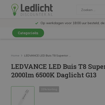
Op werkdagen voor 18:00 uur besteld, d
Categorieën
LED Lampen en Spots
LED Railspots
Home
LEDVANCE LED Buis T8 Superior ...
LEDVANCE LED Buis T8 Super
LED Panelen
2000lm 6500K Daglicht G13
LED TL
LED Plafondlampen en Wandlampen
33% korting
LED Schijnwerpers
LED High Bay lampen