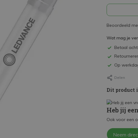
Beoordeeld met
Wat mag je ve
Betaal achte
Retourneren
Op werkdag
Delen
Dit product 
Heb jij ee
Ook voor een o
Neem direc