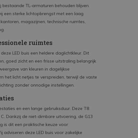
ij bestaande TL-armaturen behouden blijven.
ij een sterke lichtopbrengst met een laag
 kantoren, magazijnen, technische ruimtes,
ng.
essionele ruimtes
deze LED buis een heldere daglichtkleur. Dit
 goed zicht en een frisse uitstraling belangrijk
weergave van kleuren in dagelijkse
et licht netjes te verspreiden, terwijl de vaste
ichting zonder onnodige instellingen.
aties
staties en een lange gebruiksduur. Deze T8
 C. Dankzij de niet-dimbare uitvoering, de G13
ng is dit een praktische keuze voor
ij adviseren deze LED buis voor zakelijke