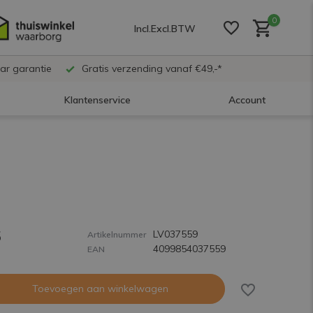
0
Incl.
Excl.
BTW
ar garantie
Gratis verzending vanaf €49,-*
Klantenservice
Account
Account aanmaken
Account aanmaken
5
LV037559
Account aanmaken
Artikelnummer
4099854037559
EAN
Toevoegen aan winkelwagen