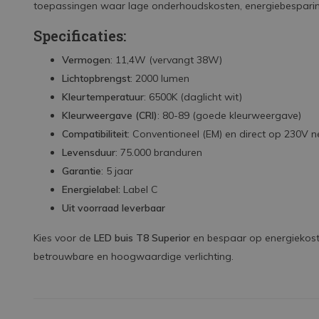
toepassingen waar lage onderhoudskosten, energiebesparing e
Specificaties:
Vermogen
: 11,4W (vervangt 38W)
Lichtopbrengst
: 2000 lumen
Kleurtemperatuur
: 6500K (daglicht wit)
Kleurweergave (CRI)
: 80-89 (goede kleurweergave)
Compatibiliteit
: Conventioneel (EM) en direct op 230V 
Levensduur
: 75.000 branduren
Garantie
: 5 jaar
Energielabel:
Label C
Uit voorraad leverbaar
Kies voor de
LED buis T8 Superior
en bespaar op energiekoste
betrouwbare en hoogwaardige verlichting.