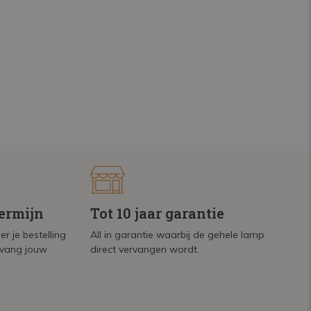
termijn
Tot 10 jaar garantie
r je bestelling
All in garantie waarbij de gehele lamp
tvang jouw
direct vervangen wordt.