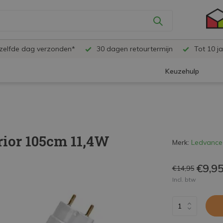
ezelfde dag verzonden*
30 dagen retourtermijn
Tot 10 ja
Keuzehulp
ior 105cm 11,4W
Merk:
Ledvance
€9,9
€14,95
Incl. btw