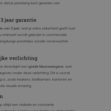
r dat je jarenlang kunt genieten van
 jaar garantie
ie van 3 jaar
, wat je extra zekerheid geeft over
 intensief wordt gebruikt in commerciële
 langdurige prestaties zonder onverwachte
jke verlichting
ze downlight een
goede kleurweergave
, wat
geven onder deze verlichting. Dit is vooral
ng is, zoals keukens, badkamers, kantoren en
le visuele ervaring.
en
p altijd een stabiele en constante