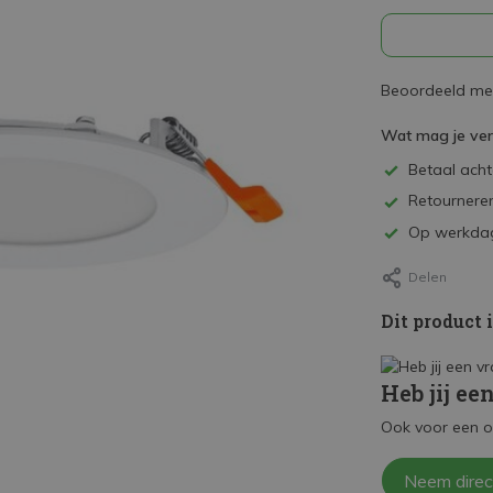
Beoordeeld met
Wat mag je ve
Betaal achte
Retourneren
Op werkdag
Delen
Dit product 
Heb jij ee
Ook voor een o
Neem direc