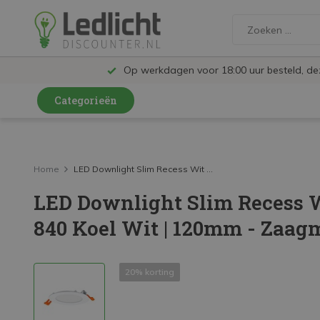
Op werkdagen voor 18:00 uur besteld, d
Categorieën
LED Lampen en Spots
LED Railspots
Home
LED Downlight Slim Recess Wit ...
LED Downlight Slim Recess W
LED Panelen
840 Koel Wit | 120mm - Zaa
LED TL
LED Plafondlampen en Wandlampen
20% korting
LED Schijnwerpers
LED High Bay lampen