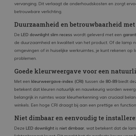
vervanging. Dit verlaagt de onderhoudskosten en zorgt ervoo
betrouwbare verlichting.
Duurzaamheid en betrouwbaarheid met 3
De
LED downlight slim recess
wordt geleverd met een
garant
de duurzaamheid en kwaliteit van het product. Of de lamp nu
omgevingen of in huiselijke werkruimtes, je kunt rekenen op
problemen.
Goede kleurweergave voor een natuurli
Met een
kleurweergave-index (CRI)
tussen de
80-89
biedt de
betekent dat kleuren natuurlijk en nauwkeurig worden weerge
belangrijk in ruimtes waar kleurherkenning van cruciaal bela
winkels. Een hoge CRI draagt bij aan een prettige en functione
Niet dimbaar en eenvoudig te installer
Deze
LED downlight
is
niet dimbaar
, wat betekent dat de lam