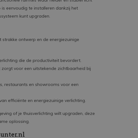
unctionele ruimtes waar helder en stabiel licht
is eenvoudig te installeren dankzij het
ngssysteem kunt upgraden.
et strakke ontwerp en de energiezuinige
rlichting die de productiviteit bevordert.
t zorgt voor een uitstekende zichtbaarheid bij
ls, restaurants en showrooms voor een
an efficiënte en energiezuinige verlichting.
eving of je thuisverlichting wilt upgraden, deze
zame oplossing.
ounter.nl