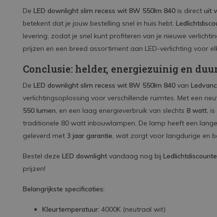
De
LED downlight slim recess wit 8W 550lm 840
is direct
uit 
betekent dat je jouw bestelling snel in huis hebt.
Ledlichtdisco
levering, zodat je snel kunt profiteren van je nieuwe verlicht
prijzen en een breed assortiment aan LED-verlichting voor el
Conclusie: helder, energiezuinig en du
De
LED downlight slim recess wit 8W 550lm 840
van
Ledvan
verlichtingsoplossing voor verschillende ruimtes. Met een neut
550 lumen
, en een laag energieverbruik van slechts
8 watt
, i
traditionele 80 watt inbouwlampen. De lamp heeft een lang
geleverd met
3 jaar garantie
, wat zorgt voor langdurige en b
Bestel deze
LED downlight
vandaag nog bij
Ledlichtdiscounte
prijzen!
Belangrijkste specificaties:
Kleurtemperatuur:
4000K (neutraal wit)