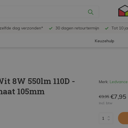
ezelfde dag verzonden*
30 dagen retourtermijn
Tot 10 ja
Keuzehulp
it 8W 550lm 110D -
Merk:
Ledvance
gmaat 105mm
€7,95
€9,95
Incl. btw