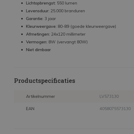
Lichtopbrengst:
550 lumen
Levensduur:
25.000 branduren
Garantie:
3 jaar
Kleurweergave:
80-89 (goede kleurweergave)
Afmetingen:
24x120 millimeter
Vermogen:
8W (vervangt 80W)
Niet dimbaar
Productspecificaties
Artikelnummer
LV573130
EAN
4058075573130