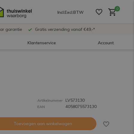
0
Incl.
Excl.
BTW
ar garantie
Gratis verzending vanaf €49,-*
Klantenservice
Account
Account aanmaken
Account aanmaken
LV573130
Account aanmaken
Artikelnummer
4058075573130
EAN
Toevoegen aan winkelwagen