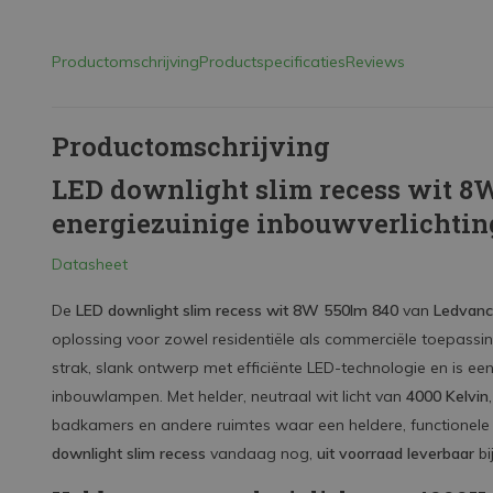
Productomschrijving
Productspecificaties
Reviews
Productomschrijving
LED downlight slim recess wit 8W
energiezuinige inbouwverlichting
Datasheet
De
LED downlight slim recess wit 8W 550lm 840
van
Ledvan
oplossing voor zowel residentiële als commerciële toepass
strak, slank ontwerp met efficiënte LED-technologie en is ee
inbouwlampen. Met helder, neutraal wit licht van
4000 Kelvin
badkamers en andere ruimtes waar een heldere, functionele v
downlight slim recess
vandaag nog,
uit voorraad leverbaar
bi