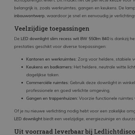
lichtopbrengst levert. Dit maakt het de perfecte keuze voor f
belangrijk is, zoals werkruimtes, gangen en keukens. De lamp 
inbouwontwerp
, waardoor je snel en eenvoudig je verlichti
Veelzijdige toepassingen
De
LED downlight slim recess wit 8W 550lm 840
is dankzij h
prestaties geschikt voor diverse toepassingen:
Kantoren en werkruimtes:
Zorg voor heldere, stabiele ve
Keukens en badkamers:
Het heldere, neutrale witte lich
dagelijkse taken.
Commerciële ruimtes:
Gebruik deze downlight in winke
professionele en goed verlichte omgeving.
Gangen en trappenhuizen:
Voorzie functionele ruimtes v
Of je nu nieuwe verlichting nodig hebt voor een zakelijke omg
LED downlight
biedt een veelzijdige, energiezuinige en duur
Uit voorraad leverbaar bij Ledlichtdisc