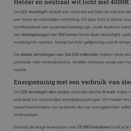
Helder en neutraal wit licht met 4000K
De
LED downlight
straalt een neutraal wit licht uit met een 
een frisse en natuurlijke verlichting. Dit type licht is ideaal
zichtbaarheid van essentieel belang zijn, zoals keukens, ka
een
lichtopbrengst van 550 lumen
biedt deze downlight voldo
middelgrote ruimtes, terwijl het licht gelijkmatig wordt verspr
De
slanke afmetingen van 24x120 millimeter
maken deze down
plafonds. Het minimalistische, strakke ontwerp voegt een mo
ruimte.
Energiezuinig met een verbruik van sle
De
LED downlight slim recess
verbruikt slechts
8 watt
, maar v
wat leidt tot aanzienlijke energiebesparingen. Dit maakt he
zowel huishoudens als bedrijven die hun energiekosten will
lichtkwaliteit.
Dankzij de lange levensduur van
25.000 branduren
hoef je je