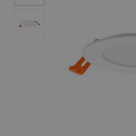
LED Strips
Decoratieve verlichting
LED Buitenverlichting
LED Noodverlichting
Installatiemateriaal
Mega Sale
Verduurzaming
LED TL verlichting