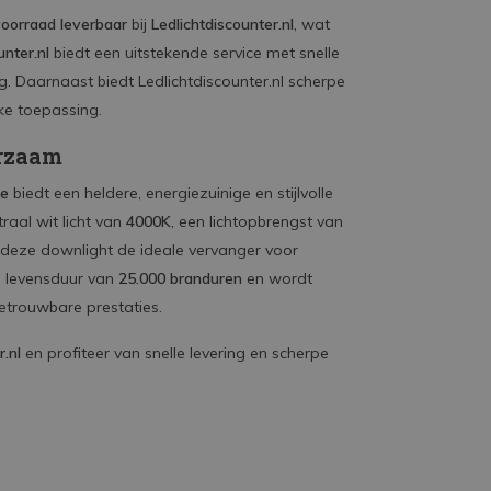
voorraad leverbaar
bij
Ledlichtdiscounter.nl
, wat
unter.nl
biedt een uitstekende service met snelle
ing. Daarnaast biedt Ledlichtdiscounter.nl scherpe
ke toepassing.
urzaam
ce
biedt een heldere, energiezuinige en stijlvolle
raal wit licht van
4000K
, een lichtopbrengst van
s deze downlight de ideale vervanger voor
e levensduur van
25.000 branduren
en wordt
etrouwbare prestaties.
r.nl
en profiteer van snelle levering en scherpe