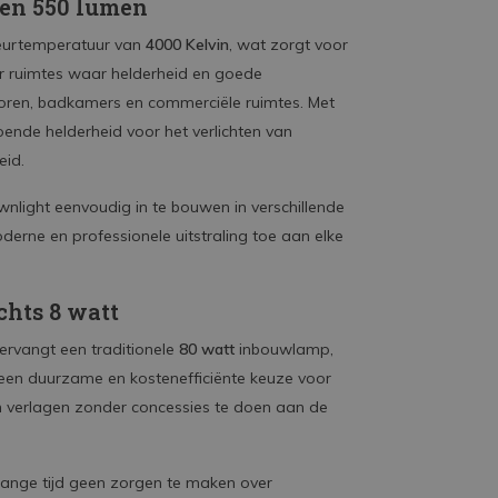
 en 550 lumen
kleurtemperatuur van
4000 Kelvin
, wat zorgt voor
 voor ruimtes waar helderheid en goede
ntoren, badkamers en commerciële ruimtes. Met
ende helderheid voor het verlichten van
eid.
light eenvoudig in te bouwen in verschillende
derne en professionele uitstraling toe aan elke
chts 8 watt
ervangt een traditionele
80 watt
inbouwlamp,
t een duurzame en kostenefficiënte keuze voor
en verlagen zonder concessies te doen aan de
 lange tijd geen zorgen te maken over