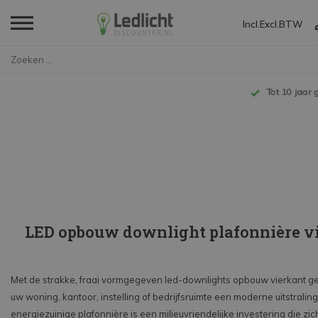
Incl.
Excl.
BTW
Home
Opbouw vierkant plafonnière
Tot 10 jaar garantie
LED opbouw downlight plafonnière v
Met de strakke, fraai vormgegeven led-downlights opbouw vierkant ge
uw woning, kantoor, instelling of bedrijfsruimte een moderne uitstraling
energiezuinige plafonnière is een milieuvriendelijke investering die zic