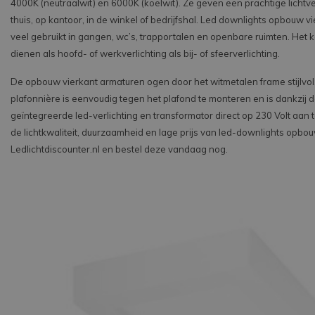
4000K (neutraalwit) en 6000K (koelwit). Ze geven een prachtige lichtve
thuis, op kantoor, in de winkel of bedrijfshal. Led downlights opbouw 
veel gebruikt in gangen, wc’s, trapportalen en openbare ruimten. Het 
dienen als hoofd- of werkverlichting als bij- of sfeerverlichting.
De opbouw vierkant armaturen ogen door het witmetalen frame stijlvol
plafonnière is eenvoudig tegen het plafond te monteren en is dankzij 
geïntegreerde led-verlichting en transformator direct op 230 Volt aan te
de lichtkwaliteit, duurzaamheid en lage prijs van led-downlights opbouw
Ledlichtdiscounter.nl en bestel deze vandaag nog.