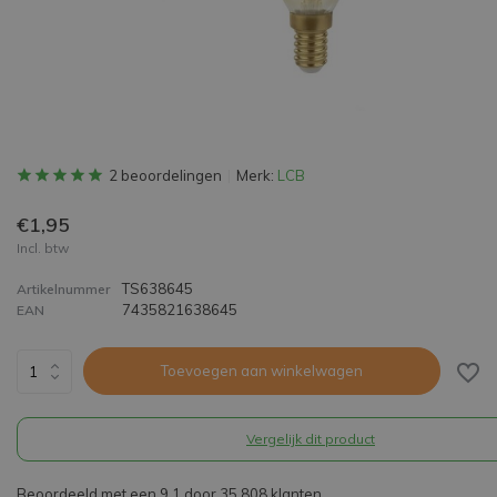
2 beoordelingen
Merk:
LCB
€1,95
Incl. btw
TS638645
Artikelnummer
7435821638645
EAN
Toevoegen aan winkelwagen
Vergelijk dit product
Beoordeeld met een 9,1 door 35.808 klanten