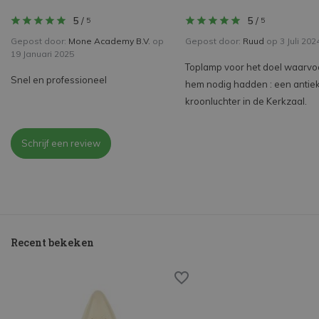
5
/
5
/
5
5
Gepost door:
Mone Academy B.V.
op
Gepost door:
Ruud
op 3 Juli 202
19 Januari 2025
Toplamp voor het doel waarvoo
Snel en professioneel
hem nodig hadden : een antie
kroonluchter in de Kerkzaal.
Schrijf een review
Recent bekeken