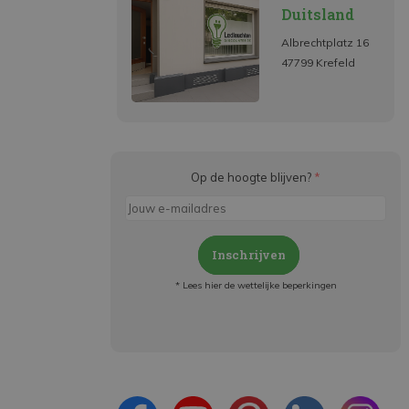
Duitsland
Albrechtplatz 16
47799 Krefeld
Op de hoogte blijven?
*
Inschrijven
* Lees hier de wettelijke beperkingen
Meld je aan en:
- Blijf op de hoogte van alle acties
- Ontvang persoonlijke aanbiedingen
- Lees over de laatste ontwikkelingen