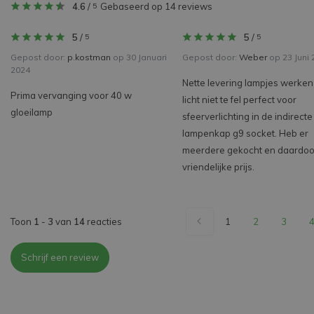
4.6
/
Gebaseerd op 14 reviews
5
5
/
5
/
5
5
Gepost door:
p.kostman
op 30 Januari
Gepost door:
Weber
op 23 Juni 
2024
Nette levering lampjes werke
Prima vervanging voor 40 w
licht niet te fel perfect voor
gloeilamp
sfeerverlichting in de indirecte
lampenkap g9 socket. Heb er
meerdere gekocht en daardoo
vriendelijke prijs.
Toon
1
-
3
van
14
reacties
1
2
3
Schrijf een review