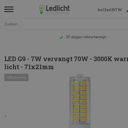
Incl.
Excl.
BTW
Home
LED G9 - 7W vervangt 70W - 300...
Tot 10 jaar garantie
LED G9 - 7W vervangt 70W - 3000K war
licht - 71x21mm
38% korting