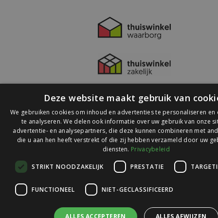
Deze website maakt gebruik van cooki
We gebruiken cookies om inhoud en advertenties te personaliseren en
te analyseren. We delen ook informatie over uw gebruik van onze s
advertentie- en analysepartners, die deze kunnen combineren met and
die u aan hen heeft verstrekt of die zij hebben verzameld door uw ge
© 2026 Ledlichtdiscounter.nl
diensten.
Privacybeleid
STRIKT NOODZAKELIJK
PRESTATIE
TARGET
Wij scoren een
9,1
op
9,1
Webwinkelkeur
FUNCTIONEEL
NIET-GECLASSIFICEERD
ALLES ACCEPTEREN
ALLES AFWIJZEN