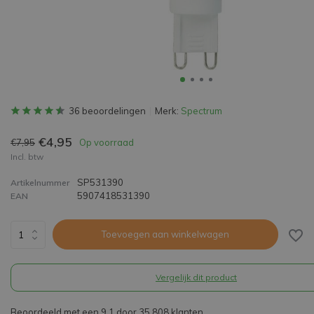
36 beoordelingen
Merk:
Spectrum
€4,95
€7,95
Op voorraad
Incl. btw
SP531390
Artikelnummer
5907418531390
EAN
Toevoegen aan winkelwagen
Vergelijk dit product
Beoordeeld met een 9,1 door 35.808 klanten