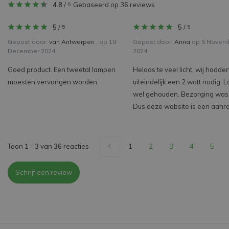
4.8
/
Gebaseerd op 36 reviews
5
5
/
5
/
5
5
Gepost door:
van Antwerpen .
op 19
Gepost door:
Anna
op 5 Novem
December 2024
2024
Goed product. Een tweetal lampen
Helaas te veel licht, wij hadde
moesten vervangen worden.
uiteindelijk een 2 watt nodig. 
wel gehouden. Bezorging was 
Dus deze website is een aanr
Toon
1
-
3
van
36
reacties
1
2
3
4
5
Schrijf een review