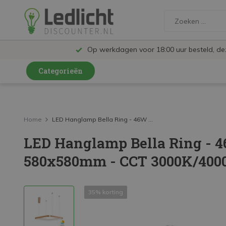
Op werkdagen voor 18:00 uur besteld, d
Categorieën
LED Lampen en Spots
LED Railspots
Home
LED Hanglamp Bella Ring - 46W ...
LED Hanglamp Bella Ring - 
LED Panelen
580x580mm - CCT 3000K/4000
LED TL
LED Plafondlampen en Wandlampen
35% korting
LED Schijnwerpers
LED High Bay lampen