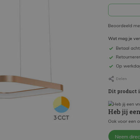
Beoordeeld met
Wat mag je ve
Betaal achte
Retourneren
Op werkdag
Delen
Dit product 
Heb jij ee
Ook voor een o
Neem direc