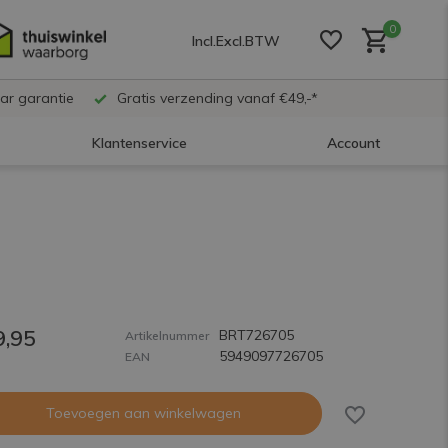
0
Incl.
Excl.
BTW
ar garantie
Gratis verzending vanaf €49,-*
Klantenservice
Account
Account aanmaken
Account aanmaken
9,95
BRT726705
Account aanmaken
Artikelnummer
5949097726705
EAN
Toevoegen aan winkelwagen