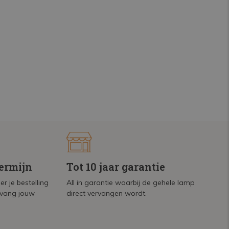
termijn
Tot 10 jaar garantie
r je bestelling
All in garantie waarbij de gehele lamp
tvang jouw
direct vervangen wordt.