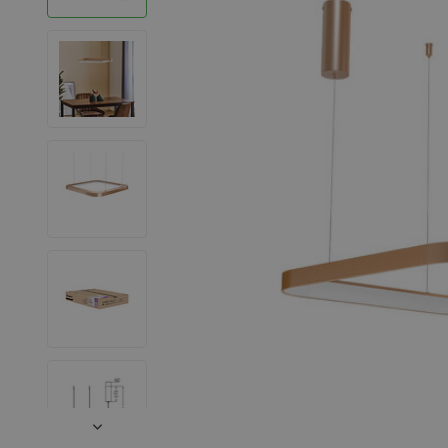
LED Strips
Decoratieve verlichting
LED Buitenverlichting
LED Noodverlichting
Installatiemateriaal
Mega Sale
Verduurzaming
LED TL verlichting