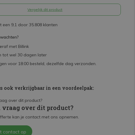
Vergelijk dit product
 een 9,1 door 35.808 klanten
rwachten?
raf met Billink
 tot wel 30 dagen later
en voor 18:00 besteld, dezelfde dag verzonden.
is ook verkrijgbaar in een voordeelpak:
n vraag over dit product?
fferte kan je contact met ons opnemen.
t contact op