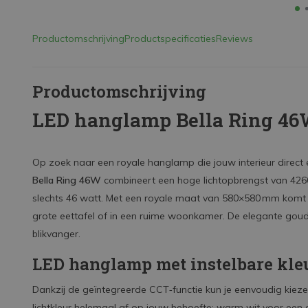
Productomschrijving
Productspecificaties
Reviews
Productomschrijving
LED hanglamp Bella Ring 46
Op zoek naar een royale hanglamp die jouw interieur direct e
Bella Ring 46W
combineert een hoge lichtopbrengst van 426
slechts 46 watt. Met een royale maat van 580×580 mm komt d
grote eettafel of in een ruime woonkamer. De elegante go
blikvanger.
LED hanglamp met instelbare kle
Dankzij de geïntegreerde CCT‑functie kun je eenvoudig kiezen
lichtkleur helemaal af op jouw behoefte: warm wit voor een ge