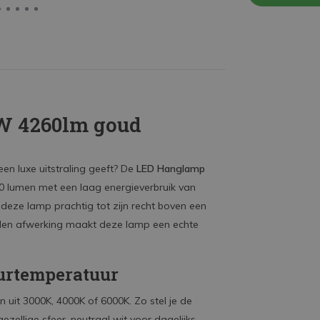
W 4260lm goud
en luxe uitstraling geeft? De
LED Hanglamp
0 lumen met een laag energieverbruik van
eze lamp prachtig tot zijn recht boven een
uden afwerking maakt deze lamp een echte
urtemperatuur
 uit 3000K, 4000K of 6000K. Zo stel je de
zellige sfeer, neutraal wit voor dagelijks