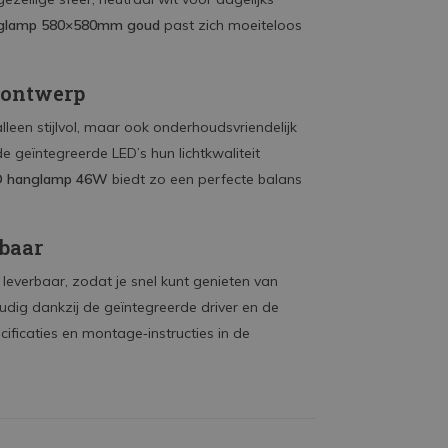
glamp 580×580mm goud
past zich moeiteloos
 ontwerp
leen stijlvol, maar ook onderhoudsvriendelijk
 geïntegreerde LED’s hun lichtkwaliteit
ED hanglamp 46W
biedt zo een perfecte balans
rbaar
d leverbaar, zodat je snel kunt genieten van
oudig dankzij de geïntegreerde driver en de
ificaties en montage‑instructies in de