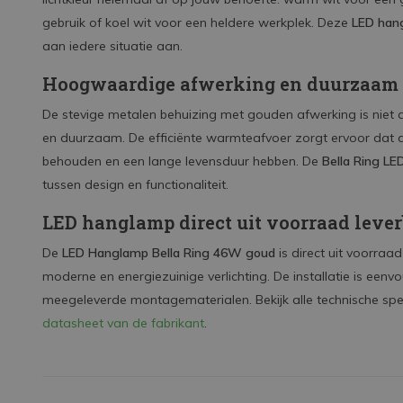
gebruik of koel wit voor een heldere werkplek. Deze
LED han
aan iedere situatie aan.
Hoogwaardige afwerking en duurzaam
De stevige metalen behuizing met gouden afwerking is niet al
en duurzaam. De efficiënte warmteafvoer zorgt ervoor dat de
behouden en een lange levensduur hebben. De
Bella Ring L
tussen design en functionaliteit.
LED hanglamp direct uit voorraad leve
De
LED Hanglamp Bella Ring 46W goud
is direct uit voorraa
moderne en energiezuinige verlichting. De installatie is eenv
meegeleverde montagematerialen. Bekijk alle technische spec
datasheet van de fabrikant
.