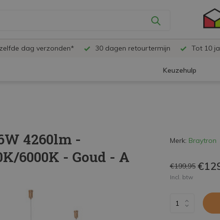
ezelfde dag verzonden*
30 dagen retourtermijn
Tot 10 ja
Keuzehulp
46W 4260lm -
Merk:
Braytron
K/6000K - Goud - A
€12
€199,95
Incl. btw