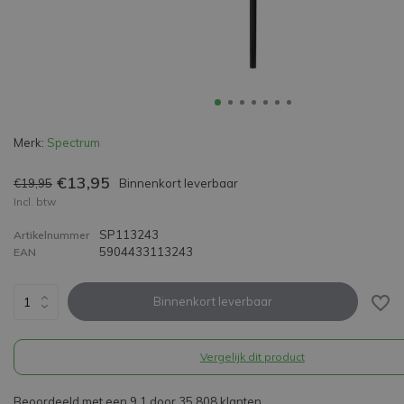
Merk:
Spectrum
€13,95
€19,95
Binnenkort leverbaar
Incl. btw
SP113243
Artikelnummer
5904433113243
EAN
Binnenkort leverbaar
Vergelijk dit product
Beoordeeld met een 9,1 door 35.808 klanten