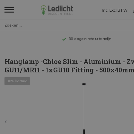
Incl.
Excl.
BTW
Home
Hanglamp -Chloe Slim - Alumini...
Tot 10 jaar garantie
Hanglamp -Chloe Slim - Aluminium - Zw
GU11/MR11 - 1xGU10 Fitting - 500x40m
30% korting