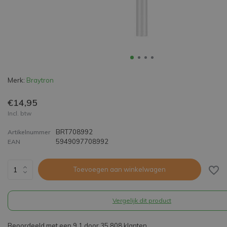
Merk:
Braytron
€14,95
Incl. btw
BRT708992
Artikelnummer
5949097708992
EAN
Toevoegen aan winkelwagen
Vergelijk dit product
Beoordeeld met een 9,1 door 35.808 klanten