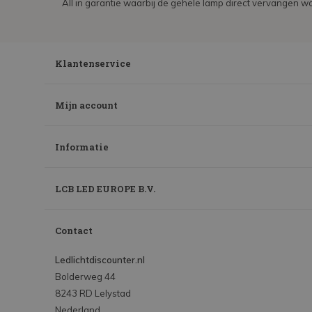
All in garantie waarbij de gehele lamp direct vervangen wo
Klantenservice
Mijn account
Informatie
LCB LED EUROPE B.V.
Contact
Ledlichtdiscounter.nl
Bolderweg 44
8243 RD Lelystad
Nederland