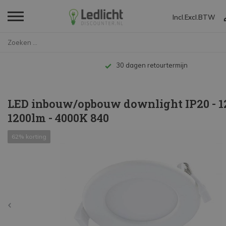
Incl.
Excl.
BTW
Home
LED inbouw/opbouw downlight IP...
Tot 10 jaar garantie
LED inbouw/opbouw downlight IP20 - 
1200lm - 4000K 840
62% korting