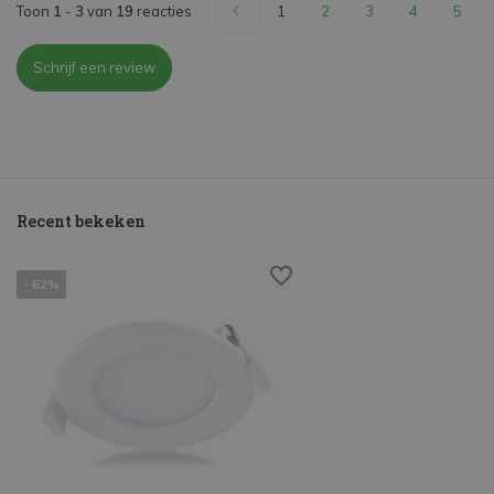
Toon
1
-
3
van
19
reacties
1
2
3
4
5
Schrijf een review
Recent bekeken
- 62%