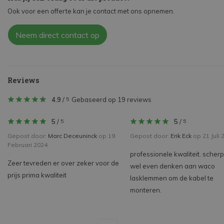
Ook voor een offerte kan je contact met ons opnemen.
Neem direct contact op
Reviews
4.9
/
Gebaseerd op 19 reviews
5
5
/
5
/
5
5
Gepost door:
Marc Deceuninck
op 19
Gepost door:
Erik Eck
op 21 Juli 
Februari 2024
professionele kwaliteit. scherpe
Zeer tevreden er over zeker voor de
wel even denken aan waco
prijs prima kwaliteit
lasklemmen om de kabel te
monteren.