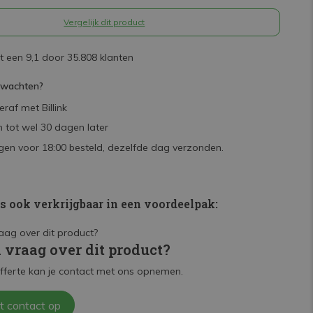
Vergelijk dit product
 een 9,1 door 35.808 klanten
rwachten?
raf met Billink
 tot wel 30 dagen later
en voor 18:00 besteld, dezelfde dag verzonden.
is ook verkrijgbaar in een voordeelpak:
n vraag over dit product?
fferte kan je contact met ons opnemen.
t contact op