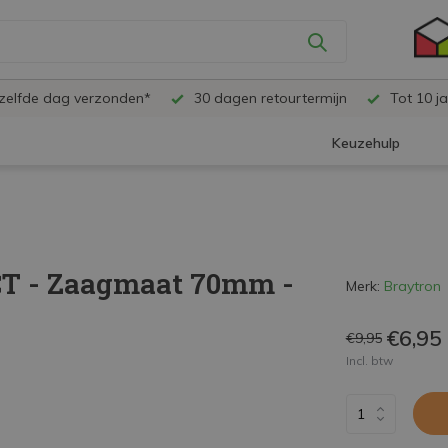
ezelfde dag verzonden*
30 dagen retourtermijn
Tot 10 ja
Keuzehulp
CT - Zaagmaat 70mm -
Merk:
Braytron
€6,95
€9,95
Incl. btw