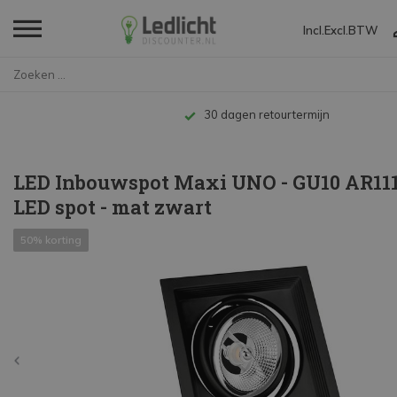
Incl.
Excl.
BTW
Home
LED Inbouwspot Maxi UNO - GU10...
Tot 10 jaar garant
LED Inbouwspot Maxi UNO - GU10 AR111 
LED spot - mat zwart
50% korting