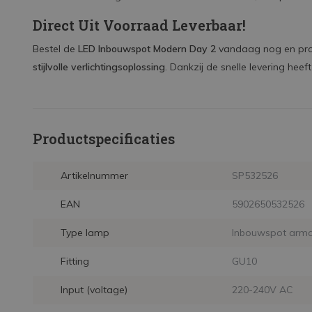
Direct Uit Voorraad Leverbaar!
Bestel de
LED Inbouwspot Modern Day 2
vandaag nog en pro
stijlvolle verlichtingsoplossing
. Dankzij de snelle levering heeft
Productspecificaties
Artikelnummer
SP532526
EAN
5902650532526
Type lamp
Inbouwspot arma
Fitting
GU10
Input (voltage)
220-240V AC