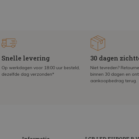
Snelle levering
30 dagen zicht
Op werkdagen voor 18:00 uur besteld,
Niet tevreden? Retournee
dezelfde dag verzonden*
binnen 30 dagen en on
aankoopbedrag terug.
Informatie
LCB LED EUROPE B.V