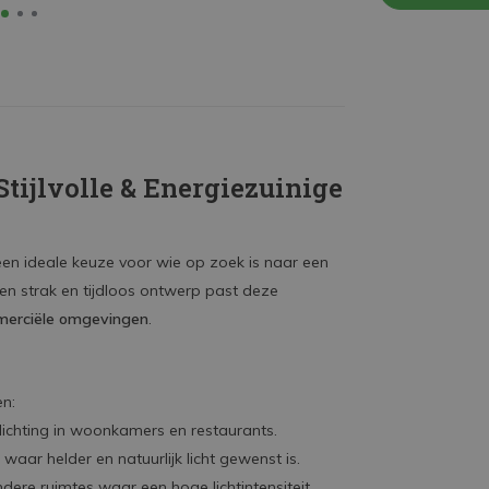
tijlvolle & Energiezuinige
een ideale keuze voor wie op zoek is naar een
een strak en tijdloos ontwerp past deze
merciële omgevingen
.
en:
rlichting in woonkamers en restaurants.
aar helder en natuurlijk licht gewenst is.
ere ruimtes waar een hoge lichtintensiteit