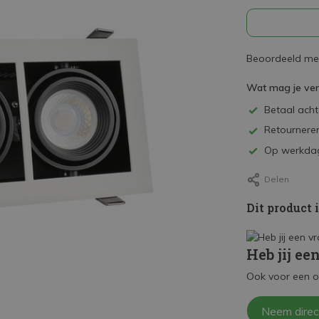
Beoordeeld met
Wat mag je ve
Betaal achte
Retourneren
Op werkdag
Delen
Dit product 
Heb jij ee
Ook voor een o
Neem direc