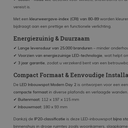
vereist is.
Met een
kleurweergave-index (CRI) van 80-89
worden kleure
bijdraagt aan een prettige en functionele verlichting.
Energiezuinig & Duurzaam
✔
Lange levensduur van 25.000 branduren
– minder onderhou
✔
Voorzien van energiezuinige LED-technologie
, wat helpt o
✔
3 jaar garantie
, zodat u verzekerd bent van een betrouwba
Compact Formaat & Eenvoudige Installa
De
LED Inbouwspot Modern Day 2
is ontworpen voor een eenv
compacte formaat
in diverse plafonds en verlaagde wanden.
✔
Buitenmaat:
112 x 197 x 115 mm
✔
Inbouwmaat:
180 x 93 mm
Dankzij de
IP20-classificatie
is deze LED-inbouwspot
bijna st
binnenshuis in droge ruimtes zoals woonkamers, slaapkamer