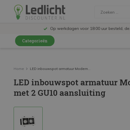
Op werkdagen voor 18:00 uur besteld, d
Categorieën
LED Lampen en Spots
LED Railspots
Home
LED inbouwspot armatuur Modern...
LED inbouwspot armatuur Mo
LED Panelen
met 2 GU10 aansluiting
LED TL
LED Plafondlampen en Wandlampen
LED Schijnwerpers
LED High Bay lampen