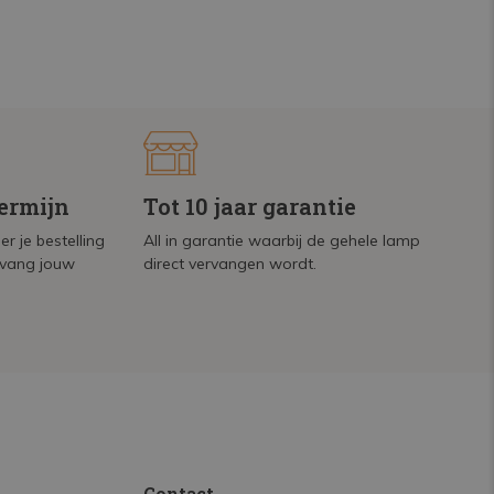
termijn
Tot 10 jaar garantie
r je bestelling
All in garantie waarbij de gehele lamp
tvang jouw
direct vervangen wordt.
.
Contact