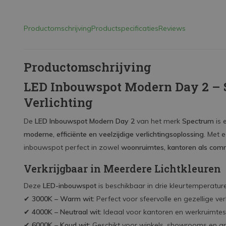
Productomschrijving
Productspecificaties
Reviews
Productomschrijving
LED Inbouwspot Modern Day 2 – S
Verlichting
De
LED Inbouwspot Modern Day 2
van het merk
Spectrum
is 
moderne, efficiënte en veelzijdige verlichtingsoplossing
. Met 
inbouwspot perfect in zowel
woonruimtes, kantoren als com
Verkrijgbaar in Meerdere Lichtkleuren
Deze
LED-inbouwspot
is beschikbaar in drie kleurtemperatur
✔
3000K – Warm wit:
Perfect voor sfeervolle en gezellige ve
✔
4000K – Neutraal wit:
Ideaal voor kantoren en werkruimtes w
✔
6000K – Koud wit:
Geschikt voor winkels, showrooms en and