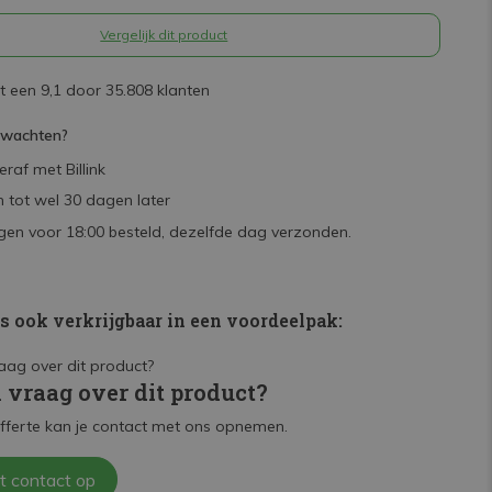
Vergelijk dit product
 een 9,1 door 35.808 klanten
rwachten?
raf met Billink
 tot wel 30 dagen later
en voor 18:00 besteld, dezelfde dag verzonden.
is ook verkrijgbaar in een voordeelpak:
n vraag over dit product?
fferte kan je contact met ons opnemen.
t contact op