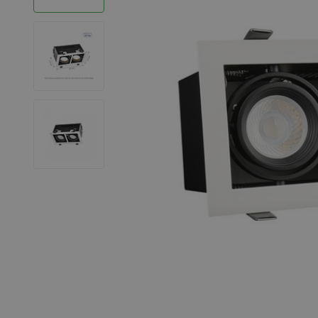
LED Strips
Decoratieve verlichting
LED Buitenverlichting
LED Noodverlichting
Installatiemateriaal
Mega Sale
Verduurzaming
LED TL verlichting