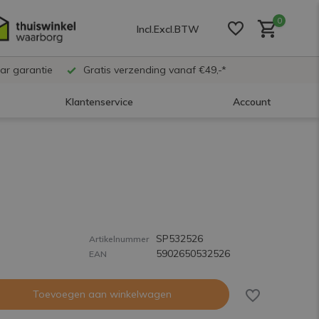
0
Incl.
Excl.
BTW
ar garantie
Gratis verzending vanaf €49,-*
Klantenservice
Account
Account aanmaken
Account aanmaken
SP532526
Account aanmaken
Artikelnummer
5902650532526
EAN
Toevoegen aan winkelwagen