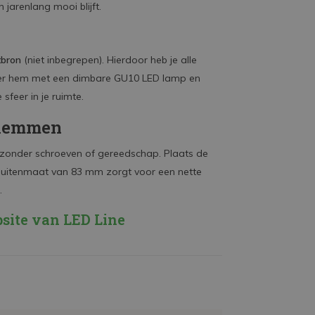
n jarenlang mooi blijft.
tbron
(niet inbegrepen). Hierdoor heb je alle
mbineer hem met een dimbare GU10 LED lamp en
feer in je ruimte.
klemmen
zonder schroeven of gereedschap. Plaats de
e buitenmaat van 83 mm zorgt voor een nette
.
bsite van LED Line