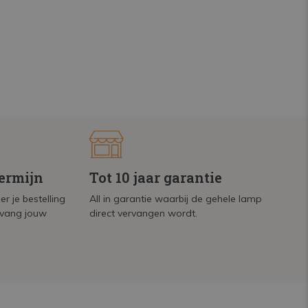
termijn
Tot 10 jaar garantie
r je bestelling
All in garantie waarbij de gehele lamp
tvang jouw
direct vervangen wordt.