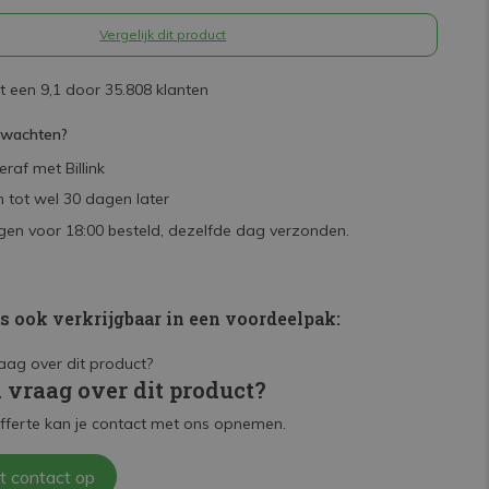
Vergelijk dit product
 een 9,1 door 35.808 klanten
rwachten?
raf met Billink
 tot wel 30 dagen later
en voor 18:00 besteld, dezelfde dag verzonden.
is ook verkrijgbaar in een voordeelpak:
n vraag over dit product?
fferte kan je contact met ons opnemen.
t contact op