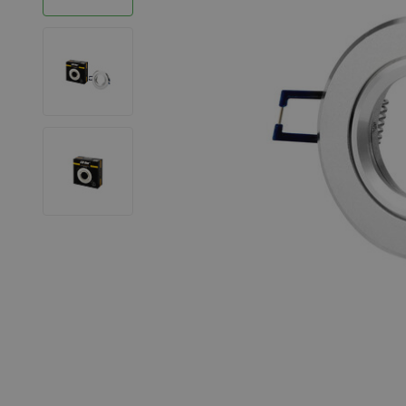
LED Strips
Decoratieve verlichting
LED Buitenverlichting
LED Noodverlichting
Installatiemateriaal
Mega Sale
Verduurzaming
LED TL verlichting