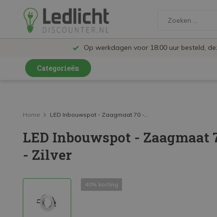
Op werkdagen voor 18:00 uur besteld, d
Categorieën
LED Lampen en Spots
LED Railspots
Home
LED Inbouwspot - Zaagmaat 70 -...
LED Inbouwspot - Zaagmaat 
LED Panelen
- Zilver
LED TL
LED Plafondlampen en Wandlampen
40% korting
LED Schijnwerpers
LED High Bay lampen