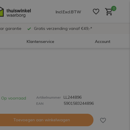
0
Incl.
Excl.
BTW
ar garantie
Gratis verzending vanaf €49,-*
Klantenservice
Account
Account aanmaken
Account aanmaken
LL244896
Account aanmaken
Artikelnummer
Op voorraad
5901583244896
EAN
Toevoegen aan winkelwagen