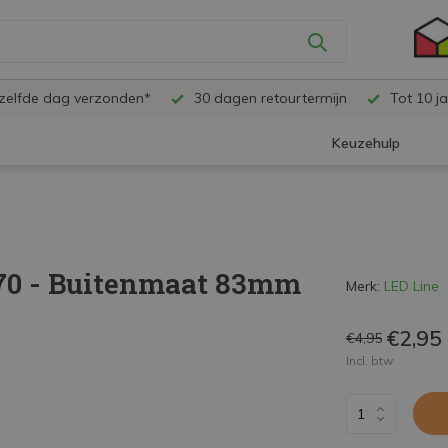
ezelfde dag verzonden*
30 dagen retourtermijn
Tot 10 ja
Keuzehulp
70 - Buitenmaat 83mm
Merk:
LED Line
€2,95
€4,95
Incl. btw