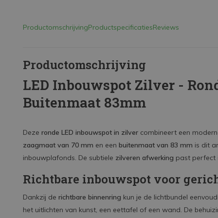
Productomschrijving
Productspecificaties
Reviews
Productomschrijving
LED Inbouwspot Zilver - Ron
Buitenmaat 83mm
Deze
ronde LED inbouwspot in zilver
combineert een moderne ui
zaagmaat van 70 mm
en een
buitenmaat van 83 mm
is dit 
inbouwplafonds. De subtiele
zilveren afwerking
past perfect i
Richtbare inbouwspot voor gerich
Dankzij de
richtbare binnenring
kun je de lichtbundel eenvoudi
het uitlichten van kunst, een eettafel of een wand. De behuiz