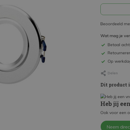
Beoordeeld met
Wat mag je ve
Betaal achte
Retourneren
Op werkdag
Delen
Dit product 
Heb jij ee
Ook voor een o
Neem direc