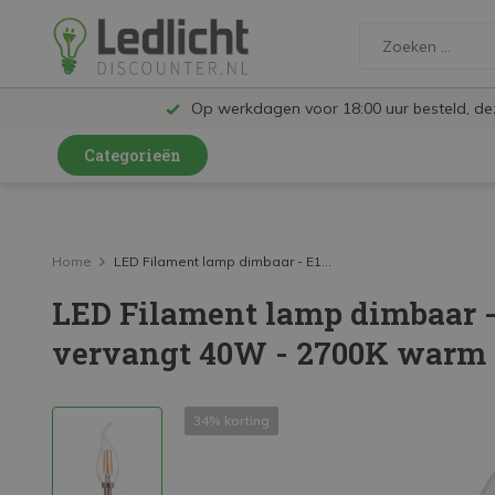
Op werkdagen voor 18:00 uur besteld, d
Categorieën
LED Lampen en Spots
LED Railspots
Home
LED Filament lamp dimbaar - E1...
LED Filament lamp dimbaar -
LED Panelen
vervangt 40W - 2700K warm w
LED TL
LED Plafondlampen en Wandlampen
34% korting
LED Schijnwerpers
LED High Bay lampen