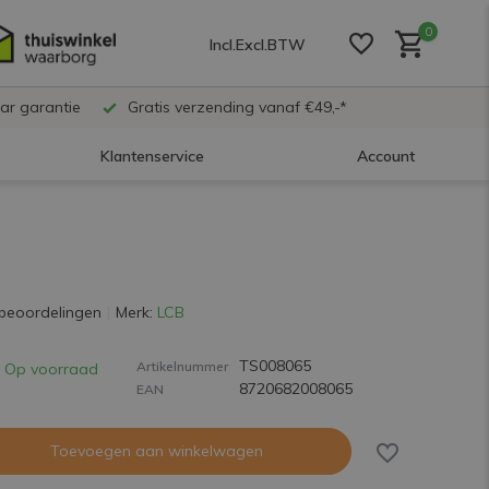
0
Incl.
Excl.
BTW
ar garantie
Gratis verzending vanaf €49,-*
Klantenservice
Account
Account aanmaken
Account aanmaken
beoordelingen
Merk:
LCB
TS008065
Account aanmaken
Artikelnummer
Op voorraad
8720682008065
EAN
Toevoegen aan winkelwagen