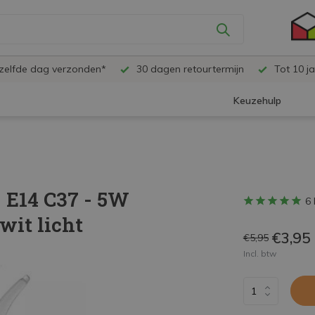
ezelfde dag verzonden*
30 dagen retourtermijn
Tot 10 ja
Keuzehulp
 E14 C37 - 5W
6 
it licht
€3,95
€5,95
Incl. btw