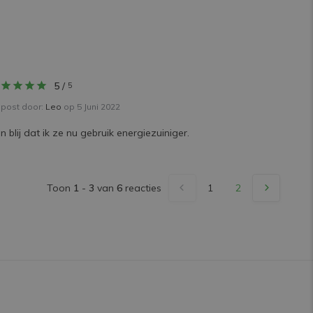
5
/
5
post door:
Leo
op 5 Juni 2022
n blij dat ik ze nu gebruik energiezuiniger.
Toon
1
-
3
van
6
reacties
1
2