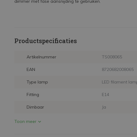
dimmer met fase aansnijding te gebruiken.
Productspecificaties
Artikelnummer
TS008065
EAN
8720682008065
Type lamp
LED filament lam
Fitting
E14
Dimbaar
Ja
Toon meer