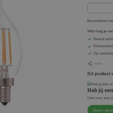
Beoordeeld met
Wat mag je ve
Betaal achte
Retourneren
Op werkdag
Delen
Dit product 
Heb jij ee
Ook voor een o
Neem direc