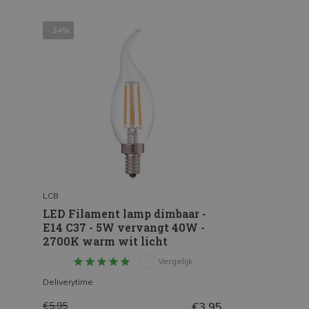
- 34%
LCB
LED Filament lamp dimbaar -
E14 C37 - 5W vervangt 40W -
2700K warm wit licht
Vergelijk
Deliverytime
€3,95
€5,95