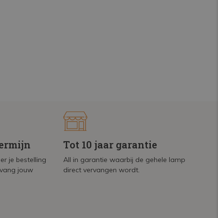
termijn
Tot 10 jaar garantie
r je bestelling
All in garantie waarbij de gehele lamp
tvang jouw
direct vervangen wordt.