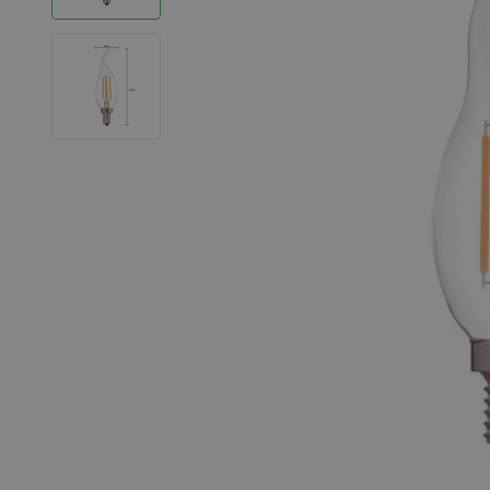
LED Strips
Decoratieve verlichting
LED Buitenverlichting
LED Noodverlichting
Installatiemateriaal
Mega Sale
Verduurzaming
LED TL verlichting