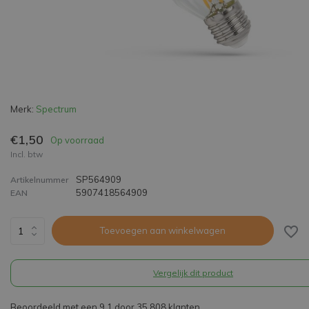
Merk:
Spectrum
€1,50
Op voorraad
Incl. btw
SP564909
Artikelnummer
5907418564909
EAN
Toevoegen aan winkelwagen
Vergelijk dit product
Beoordeeld met een 9,1 door 35.808 klanten