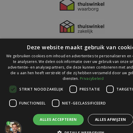
Deze website maakt gebruik van cooki
We gebruiken cookies om inhoud en advertenties te personaliseren en
te analyseren. We delen ook informatie over uw gebruik van onze s
advertentie- en analysepartners, die deze kunnen combineren met and
die u aan hen heeft verstrekt of die zij hebben verzameld door uw ge
© 2026 Ledlichtdiscounter.nl
diensten.
Privacybeleid
STRIKT NOODZAKELIJK
PRESTATIE
TARGET
Wij scoren een
9,1
op
9,1
Webwinkelkeur
FUNCTIONEEL
NIET-GECLASSIFICEERD
ALLES ACCEPTEREN
ALLES AFWIJZEN
1
DETAILS WEERGEVEN