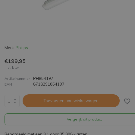
Merk:
Philips
€199,95
Incl. btw
PH854197
Artikelnummer
8718291854197
EAN
Toevoegen aan winkelwagen
Vergelijk dit product
Beoordeeld met een 9,1 door 35.808 klanten