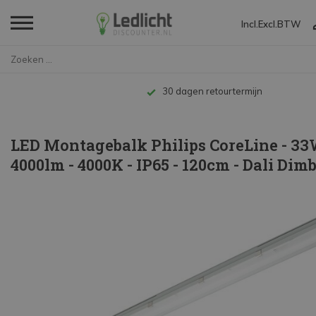
Incl.
Excl.
BTW
Home
LED Montagebalk Philips CoreLi...
Tot 10 jaar garantie
LED Montagebalk Philips CoreLine - 33
4000lm - 4000K - IP65 - 120cm - Dali Dim