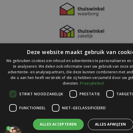
Deze website maakt gebruik van cooki
We gebruiken cookies om inhoud en advertenties te personaliseren en
te analyseren. We delen ook informatie over uw gebruik van onze s
advertentie- en analysepartners, die deze kunnen combineren met and
die u aan hen heeft verstrekt of die zij hebben verzameld door uw ge
© 2026 Ledlichtdiscounter.nl
diensten.
Privacybeleid
STRIKT NOODZAKELIJK
PRESTATIE
TARGET
Wij scoren een
9,1
op
9,1
Webwinkelkeur
FUNCTIONEEL
NIET-GECLASSIFICEERD
ALLES ACCEPTEREN
ALLES AFWIJZEN
1