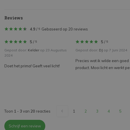
Reviews
4.9
/
Gebaseerd op 20 reviews
5
5
/
5
/
5
5
Gepost door:
Kelder
op 23 Augustus
Gepost door:
DJ
op 7 Juni 2024
2024
Precies wat ik wilde een goed
Doet het prima! Geeft veel licht!
product. Mooi licht en werkt pe
Toon
1
-
3
van
20
reacties
1
2
3
4
5
Schrijf een review