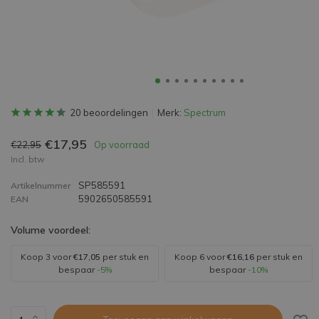
20 beoordelingen
Merk:
Spectrum
€17,95
€22,95
Op voorraad
Incl. btw
SP585591
Artikelnummer
5902650585591
EAN
Volume voordeel:
Koop 3 voor
€17,05
per stuk en
Koop 6 voor
€16,16
per stuk en
bespaar
-5%
bespaar
-10%