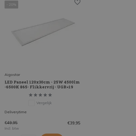
- 20%
Aigostar
LED Paneel 120x30cm - 25W 4500lm
-6500K 865- Flikkervrij - UGR<19
Vergelijk
Deliverytime
€49,95
€39,95
Incl. btw