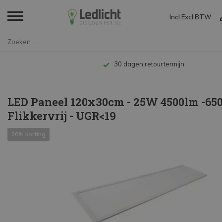
Incl.
Excl.
BTW
Home
LED Paneel 120x30cm - 25W 4500...
Tot 10 jaar garantie
LED Paneel 120x30cm - 25W 4500lm -650
Flikkervrij - UGR<19
20% korting