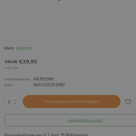
Merk:
Aigostar
€39,95
€49,95
Incl. btw
AR391980
Artikelnummer
8433325391980
EAN
Toevoegen aan winkelwagen
Vergelijk dit product
Beoordeeld met een 9,1 door 35.808 klanten