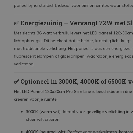
paneel bijna stofdicht, ideaal voor binnenruimtes waar stofbe
✅
Energiezuinig – Vervangt 72W met S
Met slechts 36 watt verbruik, levert het LED paneel 120x30c
lichtopbrengst. Dit betekent dat je helder, krachtig licht krijg
met traditionele verlichting. Het paneel is dus een energiezui
fluorescentielampen of gloeilampen, waardoor je energiekos
verlichting.
✅
Optioneel in 3000K, 4000K of 6500K vo
Het
LED Paneel 120x30cm Pro Slim Line
is
beschikbaar in dri
creëren voor je ruimte:
3000K (warm wit)
: Ideaal voor
gezellige verlichting
in
sfeer
wilt creëren.
4000K (neutraal wit)
: Perfect voor
werkruimtes
,
kantor