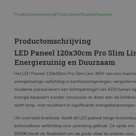
Productomschrijving
Productspecificaties
Reviews
Productomschrijving
LED Paneel 120x30cm Pro Slim Li
Energiezuinig en Duurzaam
Het LED Paneel 120x30cm Pro Slim Line 36W van ons huismer
energiezuinige verlichting in kantooromgevingen, vergaderr
moderne paneel levert een lichtopbrengst van 4320 lumen bij 
energie bespaart zonder concessies te doen aan de lichtkwali
watt lamp, wat resulteert in significante energiebesparingen e
Uit voorraad leverbaar, biedt dit LED paneel lange levensdu
betrouwbare verlichting voor jarenlang gebruik. De optie om t
6500K) biedt de flexibiliteit om de juiste sfeer te creëren voo