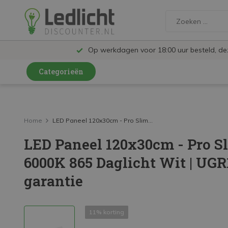
Op werkdagen voor 18:00 uur besteld, d
Categorieën
LED Lampen en Spots
LED Railspots
Home
LED Paneel 120x30cm - Pro Slim...
LED Paneel 120x30cm - Pro S
LED Panelen
6000K 865 Daglicht Wit | UGR1
LED TL
garantie
LED Plafondlampen en Wandlampen
LED Schijnwerpers
11% korting
LED High Bay lampen