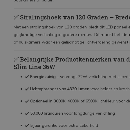
badkamers of buiten.
✅
Stralingshoek van 120 Graden – Bred
Met een stralingshoek van 120 graden, biedt dit LED paneel e
gelijkmatige verlichting in grotere ruimtes. Dit maakt het 
of huiskamers waar een gelijkmatige lichtverdeling gewenst i
✅
Belangrijke Productkenmerken van d
Slim Line 36W
✔️
Energiezuinig
– vervangt 72W verlichting met slecht
✔️
Lichtopbrengst van 4320 lumen
voor helder en kracht
✔️
Optioneel in 3000K, 4000K of 6500K
lichtkleur voor de
✔️
50.000 branduren
voor langdurige verlichting
✔️
5 jaar garantie
voor extra zekerheid