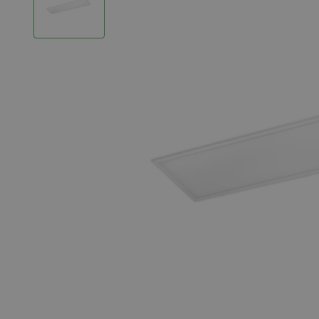
LED Strips
Decoratieve verlichting
LED Buitenverlichting
LED Noodverlichting
Installatiemateriaal
Mega Sale
Verduurzaming
LED TL verlichting