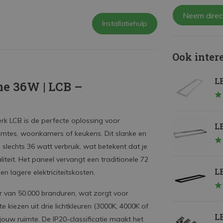
Neem direc
Installatiehulp
Ook inter
LE
ne 36W | LCB –
k LCB is de perfecte oplossing voor
L
uimtes, woonkamers of keukens. Dit slanke en
slechts 36 watt verbruik, wat betekent dat je
teit. Het paneel vervangt een traditionele 72
L
n lagere elektriciteitskosten.
ur van 50.000 branduren, wat zorgt voor
e kiezen uit drie lichtkleuren (3000K, 4000K of
L
r jouw ruimte. De IP20-classificatie maakt het