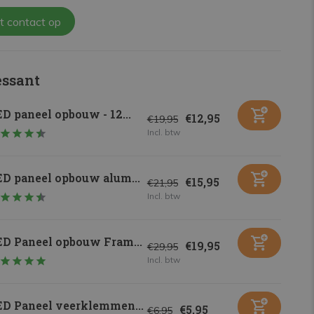
t contact op
essant
D paneel opbouw - 12...
€12,95
€19,95
Incl. btw
ED paneel opbouw alum...
€15,95
€21,95
Incl. btw
ED Paneel opbouw Fram...
€19,95
€29,95
Incl. btw
ED Paneel veerklemmen...
€5,95
€6,95