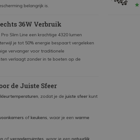
scherming belangrijk is.
lechts 36W Verbruik
m Pro Slim Line een krachtige 4320 lumen
t, terwijl je tot 50% energie bespaart vergeleken
nige vervanger voor traditionele
ten verlaagt zonder in te boeten op de
or de Juiste Sfeer
e kleurtemperaturen
, zodat je de
juiste sfeer
kunt
woonkamers
of
keukens
, waar je een
warme
en
of
vergaderruimtes
, waar je een
natuurlijk