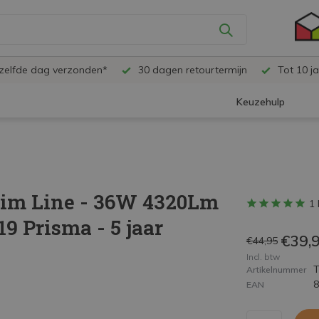
ezelfde dag verzonden*
30 dagen retourtermijn
Tot 10 ja
Keuzehulp
lim Line - 36W 4320Lm
1 
9 Prisma - 5 jaar
€39,
€44,95
Incl. btw
Artikelnummer
EAN