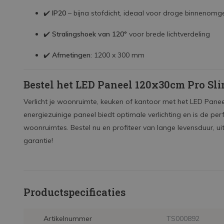
✔️
IP20
– bijna stofdicht, ideaal voor droge binnenomg
✔️
Stralingshoek van 120°
voor brede lichtverdeling
✔️
Afmetingen
: 1200 x 300 mm
Bestel het LED Paneel 120x30cm Pro Sl
Verlicht je woonruimte, keuken of kantoor met het LED Pane
energiezuinige paneel biedt optimale verlichting en is de per
woonruimtes. Bestel nu en profiteer van lange levensduur, ui
garantie!
Productspecificaties
Artikelnummer
TS000892