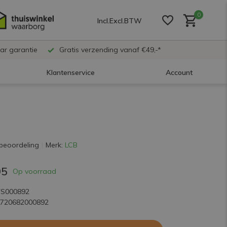
0
Incl.
Excl.
BTW
ar garantie
Gratis verzending vanaf €49,-*
Klantenservice
Account
Account aanmaken
Account aanmaken
beoordeling
Merk:
LCB
95
Account aanmaken
Op voorraad
TS000892
8720682000892