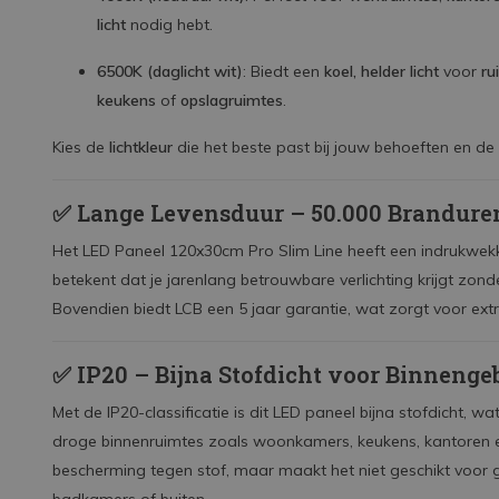
licht
nodig hebt.
6500K (daglicht wit)
: Biedt een
koel, helder licht
voor
ru
keukens
of
opslagruimtes
.
Kies de
lichtkleur
die het beste past bij jouw behoeften en de
✅
Lange Levensduur – 50.000 Branduren
Het LED Paneel 120x30cm Pro Slim Line heeft een indrukwek
betekent dat je jarenlang betrouwbare verlichting krijgt zon
Bovendien biedt LCB een 5 jaar garantie, wat zorgt voor ext
✅
IP20 – Bijna Stofdicht voor Binnenge
Met de IP20-classificatie is dit LED paneel bijna stofdicht, wa
droge binnenruimtes zoals woonkamers, keukens, kantoren en
bescherming tegen stof, maar maakt het niet geschikt voor 