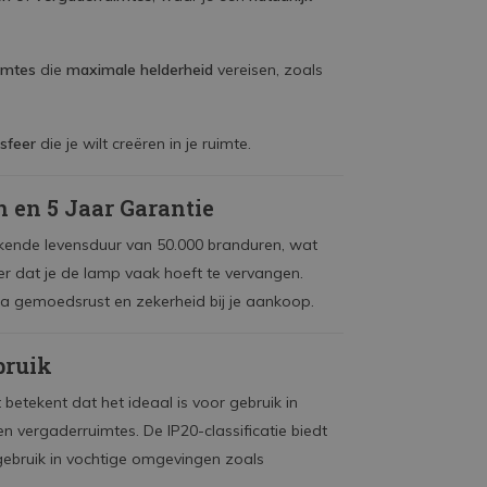
imtes
die
maximale helderheid
vereisen, zoals
sfeer
die je wilt creëren in je ruimte.
 en 5 Jaar Garantie
kende levensduur van 50.000 branduren, wat
der dat je de lamp vaak hoeft te vervangen.
ra gemoedsrust en zekerheid bij je aankoop.
bruik
t betekent dat het ideaal is voor gebruik in
 vergaderruimtes. De IP20-classificatie biedt
gebruik in vochtige omgevingen zoals