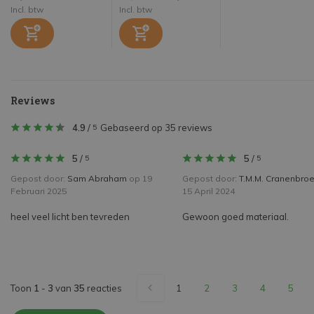
Incl. btw
Incl. btw
Reviews
4.9
/
Gebaseerd op 35 reviews
5
5
/
5
/
5
5
Gepost door:
Sam Abraham
op 19
Gepost door:
T.M.M. Cranenbro
Februari 2025
15 April 2024
heel veel licht ben tevreden
Gewoon goed materiaal.
Toon
1
-
3
van
35
reacties
1
2
3
4
5