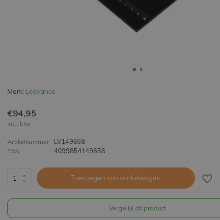
Merk:
Ledvance
€94,95
Incl. btw
LV149658
Artikelnummer
4099854149658
EAN
Toevoegen aan winkelwagen
Vergelijk dit product