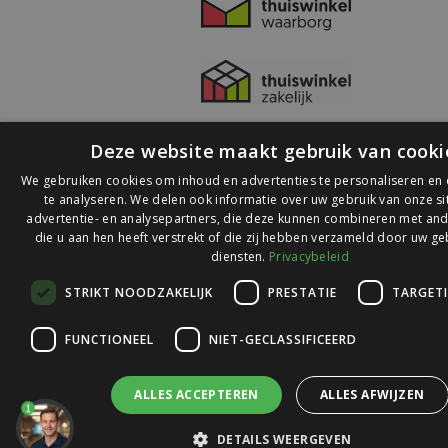
Deze website maakt gebruik van cooki
We gebruiken cookies om inhoud en advertenties te personaliseren en
te analyseren. We delen ook informatie over uw gebruik van onze s
advertentie- en analysepartners, die deze kunnen combineren met and
die u aan hen heeft verstrekt of die zij hebben verzameld door uw ge
© 2026 Ledlichtdiscounter.nl
diensten.
Privacybeleid
STRIKT NOODZAKELIJK
PRESTATIE
TARGET
Wij scoren een
9,1
op
9,1
Webwinkelkeur
FUNCTIONEEL
NIET-GECLASSIFICEERD
ALLES ACCEPTEREN
ALLES AFWIJZEN
1
DETAILS WEERGEVEN