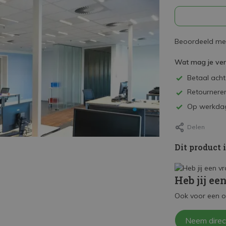
Beoordeeld met
Wat mag je ve
Betaal achte
Retourneren
Op werkdag
Delen
Dit product 
Heb jij ee
Ook voor een o
Neem direc