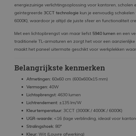
energiezuinige verlichtingsoplossing voor kantoren, scholen 
geïntegreerde
3CCT technologie
kun je eenvoudig schakelen 
6000K), waardoor je altijd de juiste sfeer en functionaliteit cr
Met een lichtopbrengst van maar liefst
5940 lumen
en een v
traditionele TL-armaturen en zorgt het voor een aanzienlijk
maakt het paneel uitermate geschikt voor werkplekken waar ver
Belangrijkste kenmerken
Afmetingen:
60x60 cm (600x600x15 mm)
Vermogen:
40W
Lichtopbrengst:
4630 lumen
Lichtrendement:
±135 lm/W
Kleurtemperatuur:
3CCT (3000K / 4000K / 6000K)
UGR-waarde:
<16 (lage verblinding, ideaal voor kantor
Stralingshoek:
80°
Kleur:
Wit (Louvre afwerking)