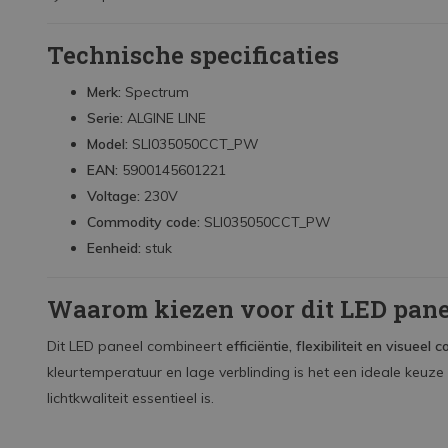
Technische specificaties
Merk:
Spectrum
Serie:
ALGINE LINE
Model:
SLI035050CCT_PW
EAN:
5900145601221
Voltage:
230V
Commodity code:
SLI035050CCT_PW
Eenheid:
stuk
Waarom kiezen voor dit LED pane
Dit LED paneel combineert
efficiëntie, flexibiliteit en visueel 
kleurtemperatuur en lage verblinding is het een ideale keuz
lichtkwaliteit essentieel is.