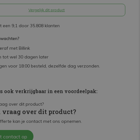
Vergelijk dit product
 een 9,1 door 35.808 klanten
rwachten?
raf met Billink
 tot wel 30 dagen later
en voor 18:00 besteld, dezelfde dag verzonden.
is ook verkrijgbaar in een voordeelpak:
n vraag over dit product?
fferte kan je contact met ons opnemen.
t contact op