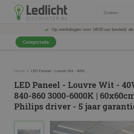
Op werkdagen voor 18:00 uur besteld, d
Categorieën
LED Lampen en Spots
LED Railspots
Home
LED Paneel - Louvre Wit - 40W ...
LED Paneel - Louvre Wit - 4
LED Panelen
840-860 3000-6000K | 60x60c
LED TL
Philips driver - 5 jaar garanti
LED Plafondlampen en Wandlampen
LED Schijnwerpers
LED High Bay lampen