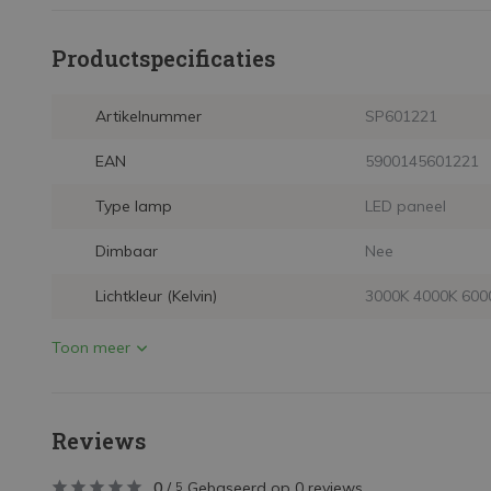
Productspecificaties
Artikelnummer
SP601221
EAN
5900145601221
Type lamp
LED paneel
Dimbaar
Nee
Lichtkleur (Kelvin)
3000K 4000K 600
Toon meer
Reviews
0
/
Gebaseerd op 0 reviews
5