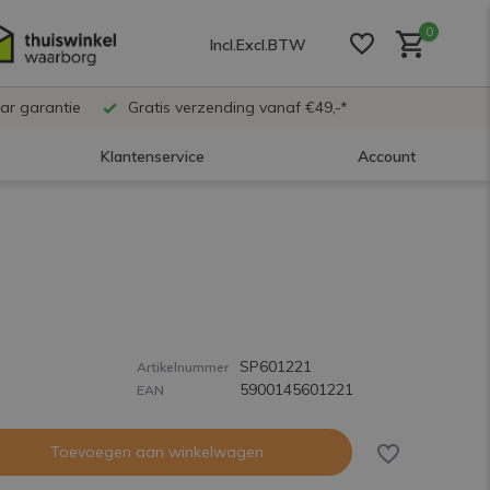
0
Incl.
Excl.
BTW
ar garantie
Gratis verzending vanaf €49,-*
Klantenservice
Account
Account aanmaken
Account aanmaken
SP601221
Account aanmaken
Artikelnummer
5900145601221
EAN
Toevoegen aan winkelwagen