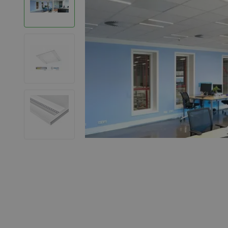
LED Strips
Decoratieve verlichting
LED Buitenverlichting
LED Noodverlichting
Installatiemateriaal
Mega Sale
Verduurzaming
LED TL verlichting