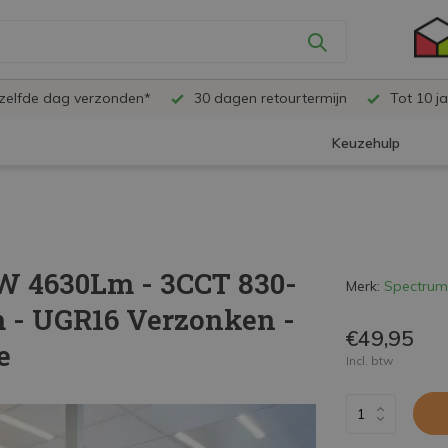
ezelfde dag verzonden*
30 dagen retourtermijn
Tot 10 ja
Keuzehulp
0W 4630Lm - 3CCT 830-
Merk:
Spectrum
m - UGR16 Verzonken -
€49,95
e
Incl. btw