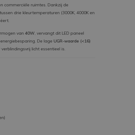
en commerciële ruimtes. Dankzij de
tussen drie kleurtemperaturen (3000K, 4000K en
eëert.
ermogen van
40W
, vervangt dit LED paneel
e energiebesparing. De lage
UGR-waarde (<16)
blindingsvrij licht essentieel is.
en)