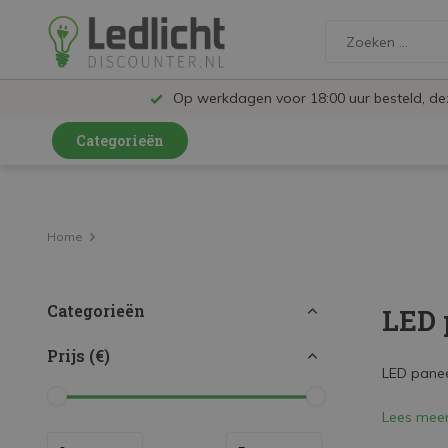
Op werkdagen voor 18:00 uur besteld, d
Categorieën
LED Lampen en Spots
LED Railspots
Home
LED Panelen
Categorieën
LED 
LED TL
LED Plafondlampen en Wandlampen
Prijs (€)
LED paneel
LED Schijnwerpers
Lees mee
LED High Bay lampen