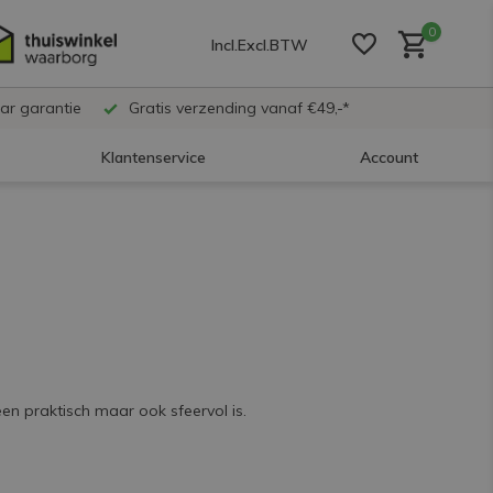
0
Incl.
Excl.
BTW
ar garantie
Gratis verzending vanaf €49,-*
Klantenservice
Account
Account aanmaken
Account aanmaken
Account aanmaken
een praktisch maar ook sfeervol is.