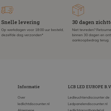
Snelle levering
30 dagen zicht
Op werkdagen voor 18:00 uur besteld,
Niet tevreden? Retournee
dezelfde dag verzonden*
binnen 30 dagen en on
aankoopbedrag terug.
Informatie
LCB LED EUROPE B.V
Over
Ledleuchtendiscounter.de
ledlichtdiscounter.nl
Ledpanelendiscounter.nl
Algemene
Ledlichtgroothandel.nl