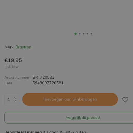
Merk:
Braytron
€19,95
Incl. btw
BRT720581
Artikelnummer
5949097720581
EAN
Toevoegen aan winkelwagen
Vergelijk dit product
Beoordeeld met een 9,1 door 35.808 klanten