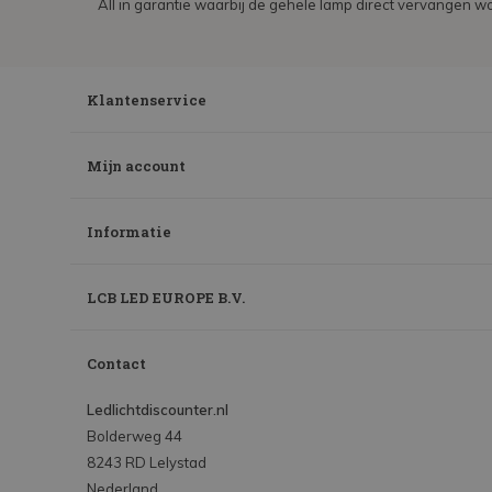
All in garantie waarbij de gehele lamp direct vervangen wo
Klantenservice
Mijn account
Informatie
LCB LED EUROPE B.V.
Contact
Ledlichtdiscounter.nl
Bolderweg 44
8243 RD Lelystad
Nederland