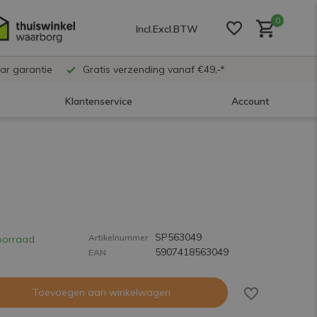
0
Incl.
Excl.
BTW
ar garantie
Gratis verzending vanaf €49,-*
Klantenservice
Account
Account aanmaken
Account aanmaken
SP563049
Account aanmaken
Artikelnummer
oorraad
5907418563049
EAN
Toevoegen aan winkelwagen