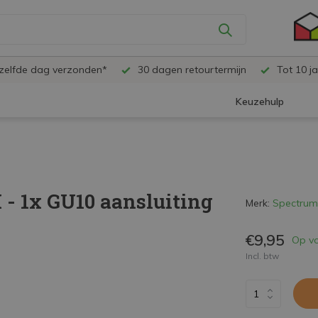
ezelfde dag verzonden*
30 dagen retourtermijn
Tot 10 ja
Keuzehulp
- 1x GU10 aansluiting
Merk:
Spectrum
€9,95
Op v
Incl. btw