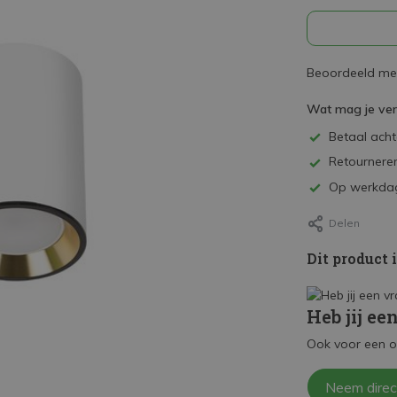
Beoordeeld met
Wat mag je ve
Betaal achte
Retourneren
Op werkdag
Delen
Dit product 
Heb jij ee
Ook voor een o
Neem direc