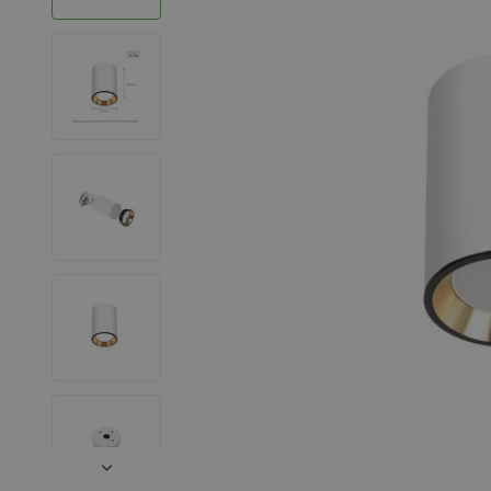
LED Strips
Decoratieve verlichting
LED Buitenverlichting
LED Noodverlichting
Installatiemateriaal
Mega Sale
Verduurzaming
LED TL verlichting