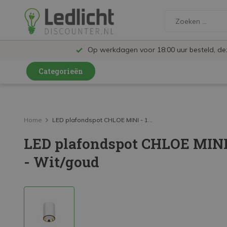
Op werkdagen voor 18:00 uur besteld, d
Categorieën
LED Lampen en Spots
LED Railspots
Home
LED plafondspot CHLOE MINI - 1...
LED plafondspot CHLOE MINI 
LED Panelen
- Wit/goud
LED TL
LED Plafondlampen en Wandlampen
LED Schijnwerpers
LED High Bay lampen