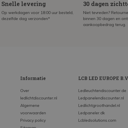
Snelle levering
30 dagen zicht
Op werkdagen voor 18:00 uur besteld,
Niet tevreden? Retournee
dezelfde dag verzonden*
binnen 30 dagen en on
aankoopbedrag terug.
Informatie
LCB LED EUROPE B.V
Over
Ledleuchtendiscounter.de
ledlichtdiscounter.nl
Ledpanelendiscounter.nl
Algemene
Ledlichtgroothandel.nl
voorwaarden
Ledpaneler.dk
Privacy policy
Lcbledsolutions.com
Sitemap