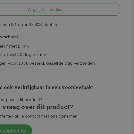
Vergelijk dit product
 een 9,1 door 35.808 klanten
rwachten?
raf met Billink
 tot wel 30 dagen later
en voor 18:00 besteld, dezelfde dag verzonden.
is ook verkrijgbaar in een voordeelpak:
n vraag over dit product?
fferte kan je contact met ons opnemen.
t contact op