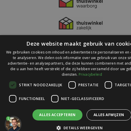
Deze website maakt gebruik van cooki
We gebruiken cookies om inhoud en advertenties te personaliseren en
te analyseren. We delen ook informatie over uw gebruik van onze s
advertentie- en analysepartners, die deze kunnen combineren met and
die u aan hen heeft verstrekt of die zij hebben verzameld door uw ge
© 2026 Ledlichtdiscounter.nl
diensten.
Privacybeleid
STRIKT NOODZAKELIJK
PRESTATIE
TARGET
Wij scoren een
9,1
op
9,1
Webwinkelkeur
FUNCTIONEEL
NIET-GECLASSIFICEERD
ALLES ACCEPTEREN
ALLES AFWIJZEN
1
DETAILS WEERGEVEN