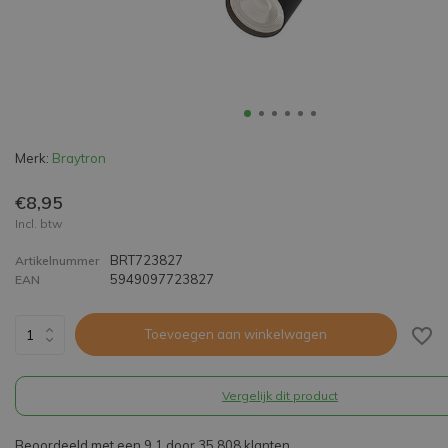
Merk:
Braytron
€8,95
Incl. btw
BRT723827
Artikelnummer
5949097723827
EAN
Toevoegen aan winkelwagen
Vergelijk dit product
Beoordeeld met een 9,1 door 35.808 klanten