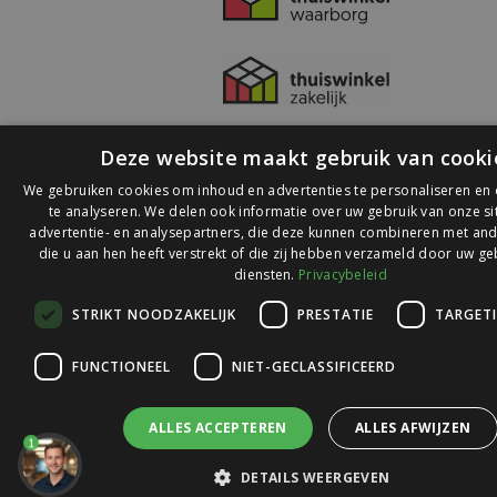
Deze website maakt gebruik van cooki
We gebruiken cookies om inhoud en advertenties te personaliseren en
te analyseren. We delen ook informatie over uw gebruik van onze s
advertentie- en analysepartners, die deze kunnen combineren met and
die u aan hen heeft verstrekt of die zij hebben verzameld door uw ge
© 2026 Ledlichtdiscounter.nl
diensten.
Privacybeleid
STRIKT NOODZAKELIJK
PRESTATIE
TARGET
Wij scoren een
9,1
op
9,1
Webwinkelkeur
FUNCTIONEEL
NIET-GECLASSIFICEERD
ALLES ACCEPTEREN
ALLES AFWIJZEN
1
DETAILS WEERGEVEN