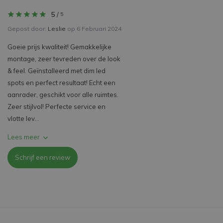
5
/
5
Gepost door:
Leslie
op 6 Februari 2024
Goeie prijs kwaliteit! Gemakkelijke
montage, zeer tevreden over de look
& feel. Geïnstalleerd met dim led
spots en perfect resultaat! Echt een
aanrader, geschikt voor alle ruimtes.
Zeer stijlvol! Perfecte service en
vlotte lev...
Lees meer
Schrijf een review