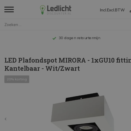
Incl.
Excl.
BTW
Home
LED Plafondspot MIRORA - 1xGU1...
Tot 10 jaar garantie
LED Plafondspot MIRORA - 1xGU10 fittin
Kantelbaar - Wit/Zwart
20% korting