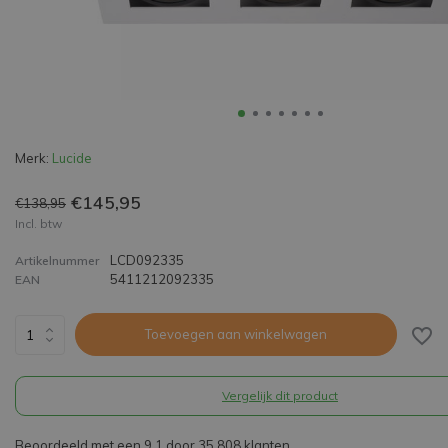
Merk:
Lucide
€145,95
€138,95
Incl. btw
LCD092335
Artikelnummer
5411212092335
EAN
Toevoegen aan winkelwagen
Vergelijk dit product
Beoordeeld met een 9,1 door 35.808 klanten