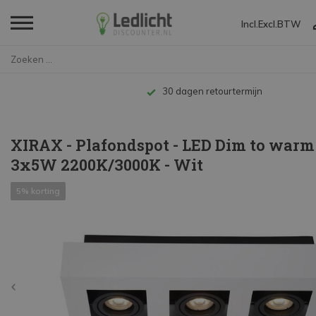
Incl.
Excl.
BTW
Home
XIRAX - Plafondspot - LED Dim ...
Tot 10 jaar garantie
XIRAX - Plafondspot - LED Dim to warm 
3x5W 2200K/3000K - Wit
5% korting