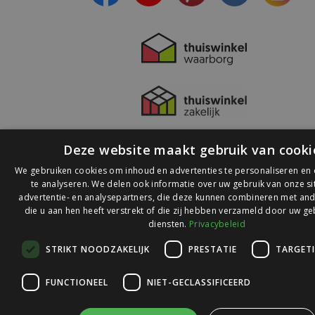
Deze website maakt gebruik van cooki
We gebruiken cookies om inhoud en advertenties te personaliseren en
te analyseren. We delen ook informatie over uw gebruik van onze s
advertentie- en analysepartners, die deze kunnen combineren met and
die u aan hen heeft verstrekt of die zij hebben verzameld door uw ge
© 2026 Ledlichtdiscounter.nl
diensten.
Privacybeleid
STRIKT NOODZAKELIJK
PRESTATIE
TARGET
Wij scoren een
9,1
op
9,1
Webwinkelkeur
FUNCTIONEEL
NIET-GECLASSIFICEERD