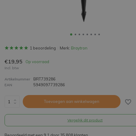
1 beoordeling
Merk:
Braytron
€19,95
Op voorraad
Incl. btw
BRT739286
Artikelnummer
5949097739286
EAN
Toevoegen aan winkelwagen
Vergelijk dit product
Beoordeeld met een 9,1 door 35.808 klanten