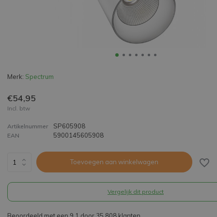
Merk:
Spectrum
€54,95
Incl. btw
SP605908
Artikelnummer
5900145605908
EAN
Toevoegen aan winkelwagen
Vergelijk dit product
Beoordeeld met een 9,1 door 35.808 klanten