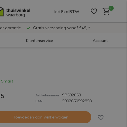
0
Incl.
Excl.
BTW
ar garantie
Gratis verzending vanaf €49,-*
Klantenservice
Account
Account aanmaken
Account aanmaken
 Smart
95
SP592858
Account aanmaken
Artikelnummer
5902650592858
EAN
Toevoegen aan winkelwagen