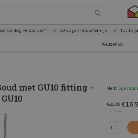
ezelfde dag verzonden*
30 dagen retourtermijn
Tot 10 ja
Keuzehulp
oud met GU10 fitting -
Merk:
Spectrum
D GU10
€16,
€29,95
Incl. btw