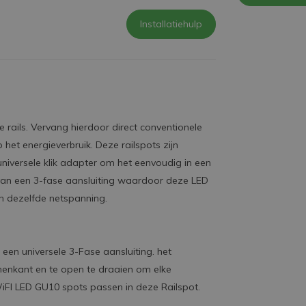
Installatiehulp
 rails. Vervang hierdoor direct conventionele
het energieverbruik. Deze railspots zijn
iversele klik adapter om het eenvoudig in een
 van een 3-fase aansluiting waardoor deze LED
 en dezelfde netspanning.
een universele 3-Fase aansluiting. het
nnenkant en te open te draaien om elke
iFI LED GU10 spots passen in deze Railspot.