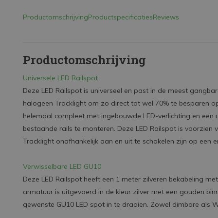
Productomschrijving
Productspecificaties
Reviews
Productomschrijving
Universele LED Railspot
Deze LED Railspot is universeel en past in de meest gangbare
halogeen Tracklight om zo direct tot wel 70% te besparen op 
helemaal compleet met ingebouwde LED-verlichting en een un
bestaande rails te monteren. Deze LED Railspot is voorzien
Tracklight onafhankelijk aan en uit te schakelen zijn op een
Verwisselbare LED GU10
Deze LED Railspot heeft een 1 meter zilveren bekabeling met 
armatuur is uitgevoerd in de kleur zilver met een gouden bi
gewenste GU10 LED spot in te draaien. Zowel dimbare als W