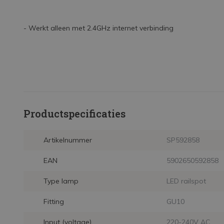
- Werkt alleen met 2.4GHz internet verbinding
Productspecificaties
Artikelnummer
SP592858
EAN
5902650592858
Type lamp
LED railspot
Fitting
GU10
Input (voltage)
220-240V AC