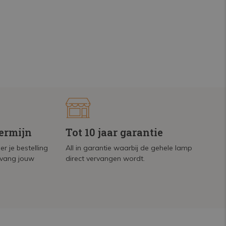
termijn
Tot 10 jaar garantie
r je bestelling
All in garantie waarbij de gehele lamp
tvang jouw
direct vervangen wordt.