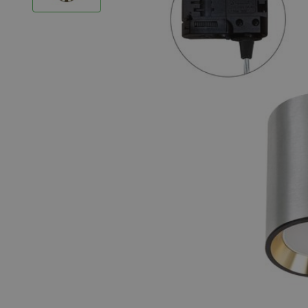
LED Strips
Decoratieve verlichting
LED Buitenverlichting
LED Noodverlichting
Installatiemateriaal
Mega Sale
Verduurzaming
LED TL verlichting