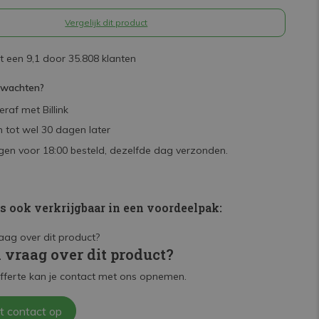
Vergelijk dit product
 een 9,1 door 35.808 klanten
rwachten?
raf met Billink
 tot wel 30 dagen later
en voor 18:00 besteld, dezelfde dag verzonden.
is ook verkrijgbaar in een voordeelpak:
n vraag over dit product?
fferte kan je contact met ons opnemen.
t contact op