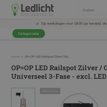
Op werkdagen voor 18:00 uur besteld, d
Categorieën
LED Lampen en Spots
LED Railspots
Home
OP=OP LED Railspot Zilver / Go...
OP=OP LED Railspot Zilver / G
LED Panelen
Universeel 3-Fase - excl. LE
LED TL
LED Plafondlampen en Wandlampen
43% korting
LED Schijnwerpers
LED High Bay lampen