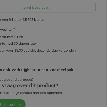
Vergelijk dit product
 een 9,1 door 35.808 klanten
rwachten?
raf met Billink
 tot wel 30 dagen later
en voor 18:00 besteld, dezelfde dag verzonden.
is ook verkrijgbaar in een voordeelpak:
n vraag over dit product?
fferte kan je contact met ons opnemen.
t contact op