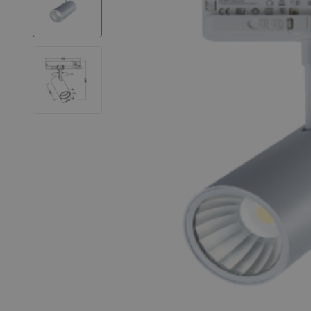
LED Strips
Decoratieve verlichting
LED Buitenverlichting
LED Noodverlichting
Installatiemateriaal
Mega Sale
Verduurzaming
LED TL verlichting