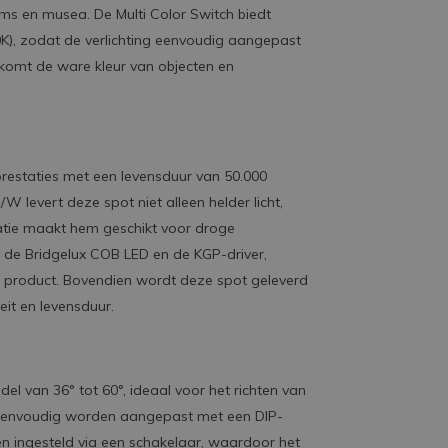
ooms en musea. De Multi Color Switch biedt
00K), zodat de verlichting eenvoudig aangepast
 komt de ware kleur van objecten en
restaties met een levensduur van 50.000
W levert deze spot niet alleen helder licht,
catie maakt hem geschikt voor droge
 de Bridgelux COB LED en de KGP-driver,
 product. Bovendien wordt deze spot geleverd
eit en levensduur.
el van 36° tot 60°, ideaal voor het richten van
n eenvoudig worden aangepast met een DIP-
en ingesteld via een schakelaar, waardoor het