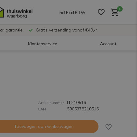
0
Incl.
Excl.
BTW
ar garantie
Gratis verzending vanaf €49,-*
Klantenservice
Account
Account aanmaken
Account aanmaken
LL210516
Account aanmaken
Artikelnummer
5905378210516
EAN
Toevoegen aan winkelwagen