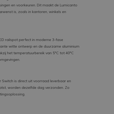
singen en voorkeuren. Dit maakt de Lumicanto
 gewenst is, zoals in kantoren, winkels en
D railspot perfect in moderne 3-fase
legante witte ontwerp en de duurzame aluminium
ankzij het temperatuurbereik van 5°C tot 40°C
nomgevingen.
Switch is direct uit voorraad leverbaar en
atst, worden dezelfde dag verzonden. Zo
htingsoplossing.