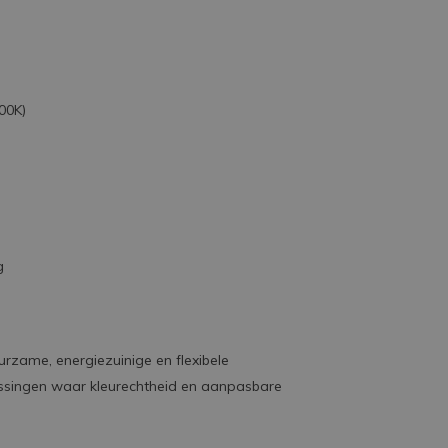
00K)
g
rzame, energiezuinige en flexibele
passingen waar kleurechtheid en aanpasbare