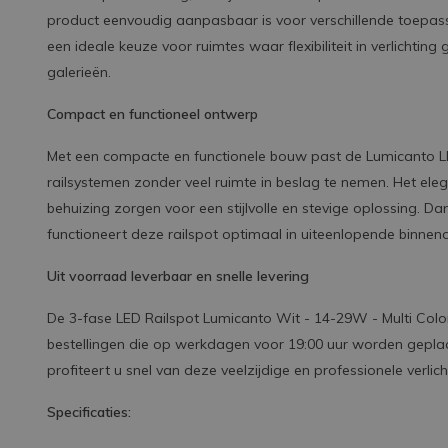
product eenvoudig aanpasbaar is voor verschillende toepas
een ideale keuze voor ruimtes waar flexibiliteit in verlichting
galerieën.
Compact en functioneel ontwerp
Met een compacte en functionele bouw past de Lumicanto LE
railsystemen zonder veel ruimte in beslag te nemen. Het e
behuizing zorgen voor een stijlvolle en stevige oplossing. D
functioneert deze railspot optimaal in uiteenlopende binne
Uit voorraad leverbaar en snelle levering
De 3-fase LED Railspot Lumicanto Wit - 14-29W - Multi Color 
bestellingen die op werkdagen voor 19:00 uur worden gepla
profiteert u snel van deze veelzijdige en professionele verlic
Specificaties: