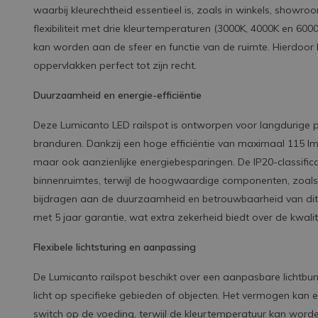
waarbij kleurechtheid essentieel is, zoals in winkels, showr
flexibiliteit met drie kleurtemperaturen (3000K, 4000K en 60
kan worden aan de sfeer en functie van de ruimte. Hierdoor
oppervlakken perfect tot zijn recht.
Duurzaamheid en energie-efficiëntie
Deze Lumicanto LED railspot is ontworpen voor langdurige p
branduren. Dankzij een hoge efficiëntie van maximaal 115 lm/
maar ook aanzienlijke energiebesparingen. De IP20-classifi
binnenruimtes, terwijl de hoogwaardige componenten, zoals
bijdragen aan de duurzaamheid en betrouwbaarheid van dit
met 5 jaar garantie, wat extra zekerheid biedt over de kwalit
Flexibele lichtsturing en aanpassing
De Lumicanto railspot beschikt over een aanpasbare lichtbund
licht op specifieke gebieden of objecten. Het vermogen ka
switch op de voeding, terwijl de kleurtemperatuur kan word