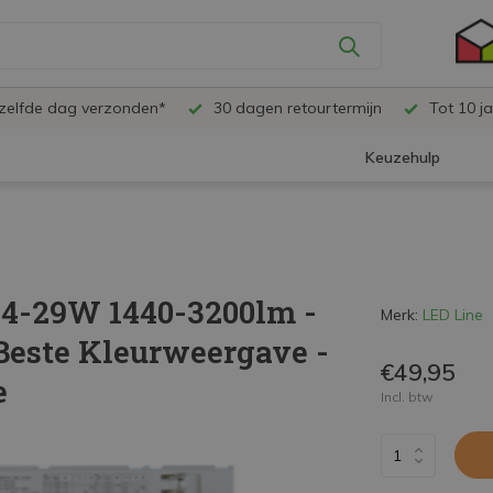
ezelfde dag verzonden*
30 dagen retourtermijn
Tot 10 ja
Keuzehulp
14-29W 1440-3200lm -
Merk:
LED Line
 Beste Kleurweergave -
€49,95
e
Incl. btw