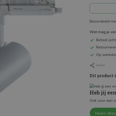
Beoordeeld met
Wat mag je ve
Betaal achte
Retourneren
Op werkdag
Delen
Dit product 
Heb jij ee
Ook voor een o
Neem direc