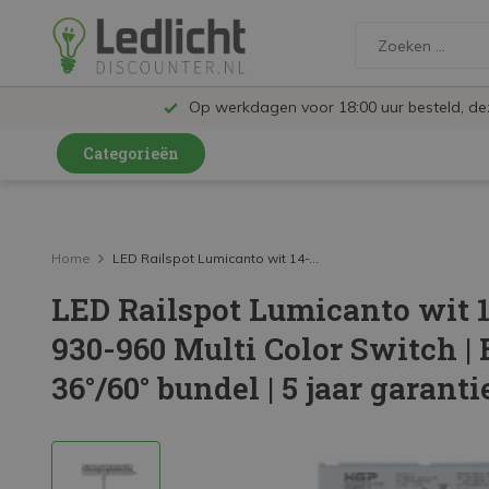
Op werkdagen voor 18:00 uur besteld, d
Categorieën
LED Lampen en Spots
LED Railspots
Home
LED Railspot Lumicanto wit 14-...
LED Railspot Lumicanto wit 
LED Panelen
930-960 Multi Color Switch |
LED TL
36°/60° bundel | 5 jaar garanti
LED Plafondlampen en Wandlampen
LED Schijnwerpers
LED High Bay lampen