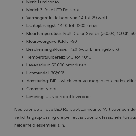
Merk:
Lumicanto
Model:
3-fase LED Railspot
Vermogen:
Instelbaar van 14 tot 29 watt
Lichtopbrengst:
1440 tot 3200 lumen
Kleurtemperatuur:
Multi Color Switch (3000K, 4000K, 60
Kleurweergave (CRI):
>90
Beschermingsklasse:
IP20 (voor binnengebruik)
Temperatuurbereik:
5°C tot 40°C
Levensduur:
50.000 branduren
Lichtbundel:
36°/60°
Aansturing:
DIP-switch voor vermogen en kleurinstellin
Garantie:
5 jaar
Levering:
Uit voorraad leverbaar
Kies voor de 3-fase LED Railspot Lumicanto Wit voor een duu
verlichtingsoplossing die perfect is voor professionele toe
helderheid essentieel zijn.