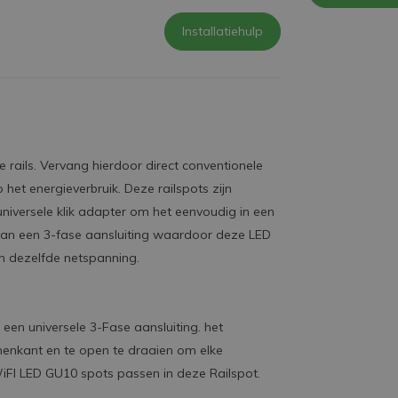
Installatiehulp
 rails. Vervang hierdoor direct conventionele
het energieverbruik. Deze railspots zijn
iversele klik adapter om het eenvoudig in een
 van een 3-fase aansluiting waardoor deze LED
 en dezelfde netspanning.
een universele 3-Fase aansluiting. het
nnenkant en te open te draaien om elke
iFI LED GU10 spots passen in deze Railspot.