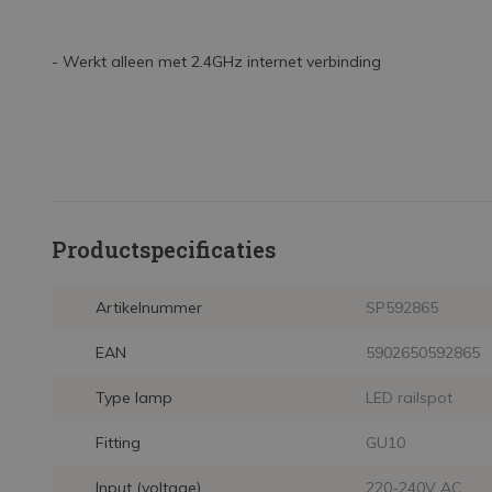
- Werkt alleen met 2.4GHz internet verbinding
Productspecificaties
Artikelnummer
SP592865
EAN
5902650592865
Type lamp
LED railspot
Fitting
GU10
Input (voltage)
220-240V AC