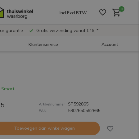
0
Incl.
Excl.
BTW
ar garantie
Gratis verzending vanaf €49,-*
Klantenservice
Account
Account aanmaken
Account aanmaken
 Smart
95
SP592865
Account aanmaken
Artikelnummer
5902650592865
EAN
Toevoegen aan winkelwagen