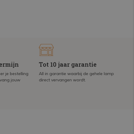
termijn
Tot 10 jaar garantie
r je bestelling
All in garantie waarbij de gehele lamp
tvang jouw
direct vervangen wordt.