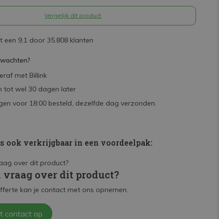
Vergelijk dit product
 een 9,1 door 35.808 klanten
rwachten?
raf met Billink
 tot wel 30 dagen later
en voor 18:00 besteld, dezelfde dag verzonden.
is ook verkrijgbaar in een voordeelpak:
n vraag over dit product?
fferte kan je contact met ons opnemen.
t contact op