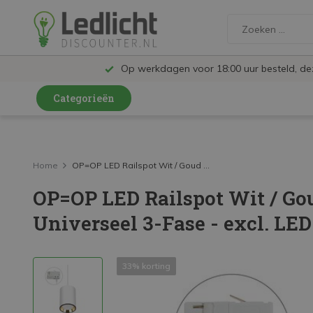
Op werkdagen voor 18:00 uur besteld, d
Categorieën
LED Lampen en Spots
LED Railspots
Home
OP=OP LED Railspot Wit / Goud ...
OP=OP LED Railspot Wit / Gou
LED Panelen
Universeel 3-Fase - excl. LE
LED TL
LED Plafondlampen en Wandlampen
33% korting
LED Schijnwerpers
LED High Bay lampen