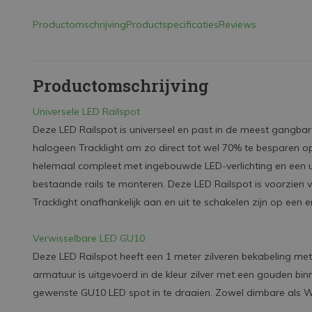
Productomschrijving
Productspecificaties
Reviews
Productomschrijving
Universele LED Railspot
Deze LED Railspot is universeel en past in de meest gangbare
halogeen Tracklight om zo direct tot wel 70% te besparen op 
helemaal compleet met ingebouwde LED-verlichting en een un
bestaande rails te monteren. Deze LED Railspot is voorzien
Tracklight onafhankelijk aan en uit te schakelen zijn op een
Verwisselbare LED GU10
Deze LED Railspot heeft een 1 meter zilveren bekabeling met 
armatuur is uitgevoerd in de kleur zilver met een gouden bi
gewenste GU10 LED spot in te draaien. Zowel dimbare als W