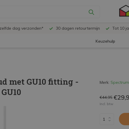
ezelfde dag verzonden*
30 dagen retourtermijn
Tot 10 ja
Keuzehulp
d met GU10 fitting -
Merk:
Spectrum
D GU10
€29,
€44,95
Incl. btw