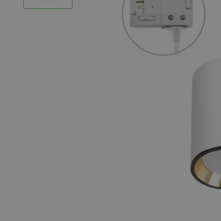
LED Strips
Decoratieve verlichting
LED Buitenverlichting
LED Noodverlichting
Installatiemateriaal
Mega Sale
Verduurzaming
LED TL verlichting