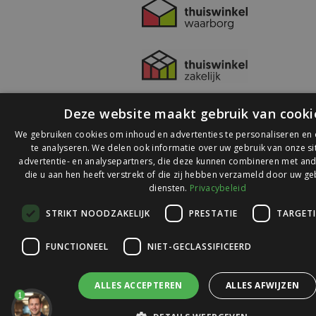
Deze website maakt gebruik van cooki
We gebruiken cookies om inhoud en advertenties te personaliseren en
te analyseren. We delen ook informatie over uw gebruik van onze s
advertentie- en analysepartners, die deze kunnen combineren met and
die u aan hen heeft verstrekt of die zij hebben verzameld door uw ge
© 2026 Ledlichtdiscounter.nl
diensten.
Privacybeleid
STRIKT NOODZAKELIJK
PRESTATIE
TARGET
Wij scoren een
9,1
op
9,1
Webwinkelkeur
FUNCTIONEEL
NIET-GECLASSIFICEERD
ALLES ACCEPTEREN
ALLES AFWIJZEN
1