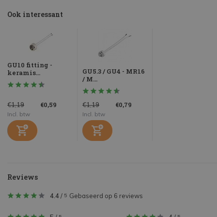
Ook interessant
GU10 fitting -
GU5.3 / GU4 - MR16
keramis...
/ M...
€0,59
€0,79
€1,19
€1,19
Incl. btw
Incl. btw
Reviews
4.4
/
Gebaseerd op 6 reviews
5
5
5