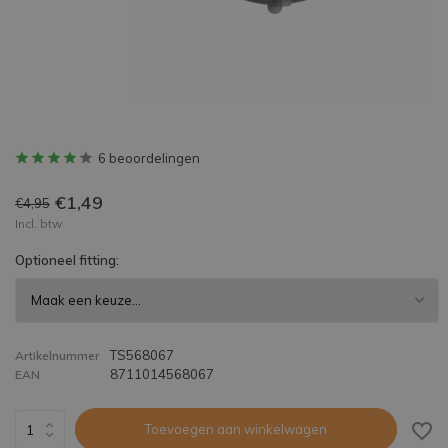
6 beoordelingen
€1,49
€4,95
Incl. btw
Optioneel fitting:
TS568067
Artikelnummer
8711014568067
EAN
Toevoegen aan winkelwagen