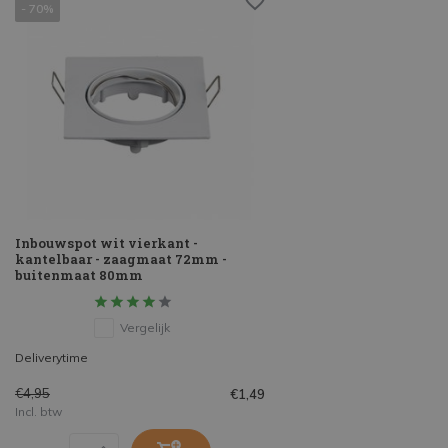
- 70%
Inbouwspot wit vierkant -
kantelbaar - zaagmaat 72mm -
buitenmaat 80mm
Vergelijk
Deliverytime
€4,95
€1,49
Incl. btw