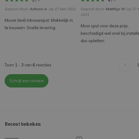
5
/
4
/
Gepost door:
Antoon A.
op 27 Mei 2021
Gepost door:
Matthijs W.
op 27 
2021
Mooie (led) inbouwspot. Makkelijk in
Mooi spul voor deze prijs,
te bouwen. Snelle levering.
beschadigd wel snel bij install
dus opletten.
Toon
1
-
3
van
6
reacties
Schrijf een review
Recent bekeken