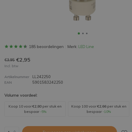
185 beoordelingen
Merk:
LED Line
€2,95
€3,95
Incl. btw
LL242250
Artikelnummer
5901583242250
EAN
Volume voordeel:
Koop 10 voor
€2,80
per stuk en
Koop 100 voor
€2,66
per stuk en
bespaar
-5%
bespaar
-10%