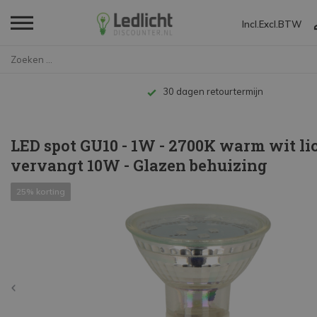
Incl.
Excl.
BTW
Home
LED spot GU10 - 1W - 2700K war...
Tot 10 jaar garantie
LED spot GU10 - 1W - 2700K warm wit lic
vervangt 10W - Glazen behuizing
25% korting