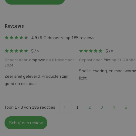
Reviews
4.9
/
Gebaseerd op 185 reviews
5
5
/
5
/
5
5
Gepost door:
ampawe
op 8 November
Gepost door:
Piet
op 21 Oktobe
2024
Snelle levering, en mooi warm
Zeer snel geleverd. Producten zijn
licht.
goed en niet duur
Toon
1
-
3
van
185
reacties
1
2
3
4
5
Schrijf een review