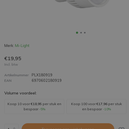
Merk:
Mi-Light
€19,95
Incl. btw
PLX180919
Artikelnummer
6970602180919
EAN
Volume voordeel:
Koop 10 voor
€18,95
per stuk en
Koop 100 voor
€17,96
per stuk
bespaar
-5%
en bespaar
-10%