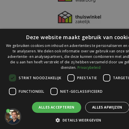
Deze website maakt gebruik van cooki
We gebruiken cookies om inhoud en advertenties te personaliseren en
te analyseren. We delen ook informatie over uw gebruik van onze s
advertentie- en analysepartners, die deze kunnen combineren met and
die u aan hen heeft verstrekt of die zij hebben verzameld door uw ge
© 2026 Ledlichtdiscounter.nl
diensten.
Privacybeleid
STRIKT NOODZAKELIJK
PRESTATIE
TARGET
Wij scoren een
9,1
op
9,1
Webwinkelkeur
FUNCTIONEEL
NIET-GECLASSIFICEERD
ALLES ACCEPTEREN
ALLES AFWIJZEN
1
DETAILS WEERGEVEN