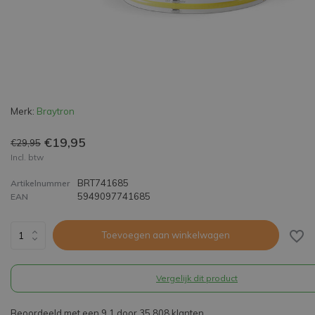
Merk:
Braytron
€19,95
€29,95
Incl. btw
BRT741685
Artikelnummer
5949097741685
EAN
Toevoegen aan winkelwagen
Vergelijk dit product
Beoordeeld met een 9,1 door 35.808 klanten