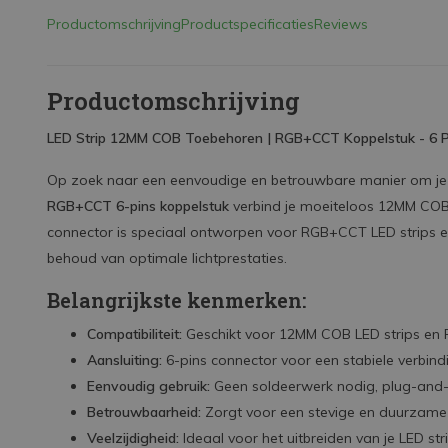
Productomschrijving
Productspecificaties
Reviews
Productomschrijving
LED Strip 12MM COB Toebehoren | RGB+CCT Koppelstuk - 6 Pin
Op zoek naar een eenvoudige en betrouwbare manier om je L
RGB+CCT 6-pins koppelstuk
verbind je moeiteloos 12MM COB L
connector is speciaal ontworpen voor RGB+CCT LED strips e
behoud van optimale lichtprestaties.
Belangrijkste kenmerken:
Compatibiliteit:
Geschikt voor 12MM COB LED strips en 
Aansluiting:
6-pins connector voor een stabiele verbindi
Eenvoudig gebruik:
Geen soldeerwerk nodig, plug-and-pl
Betrouwbaarheid:
Zorgt voor een stevige en duurzame 
Veelzijdigheid:
Ideaal voor het uitbreiden van je LED str