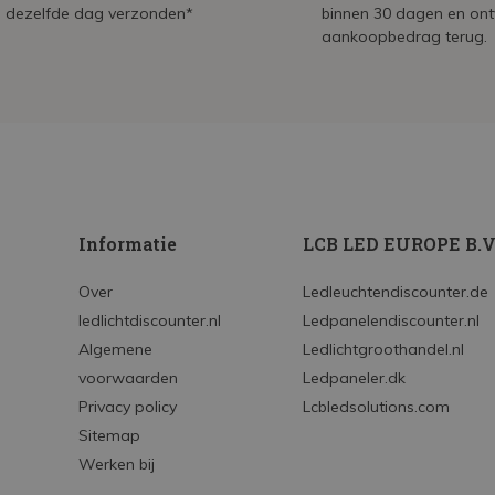
dezelfde dag verzonden*
binnen 30 dagen en on
aankoopbedrag terug.
Informatie
LCB LED EUROPE B.V
Over
Ledleuchtendiscounter.de
ledlichtdiscounter.nl
Ledpanelendiscounter.nl
Algemene
Ledlichtgroothandel.nl
voorwaarden
Ledpaneler.dk
Privacy policy
Lcbledsolutions.com
Sitemap
Werken bij