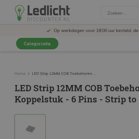
Op werkdagen voor 18:00 uur besteld, d
Categorieën
LED Lampen en Spots
LED Railspots
Home
LED Strip 12MM COB Toebehoren ...
LED Strip 12MM COB Toebeho
LED Panelen
Koppelstuk - 6 Pins - Strip to
LED TL
LED Plafondlampen en Wandlampen
LED Schijnwerpers
LED High Bay lampen