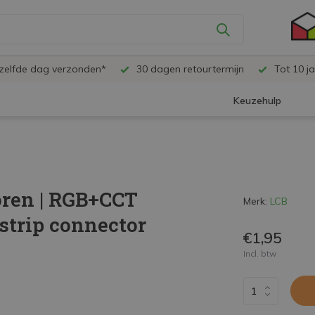
ezelfde dag verzonden*
30 dagen retourtermijn
Tot 10 ja
Keuzehulp
ren | RGB+CCT
Merk:
LCB
 strip connector
€1,95
Incl. btw