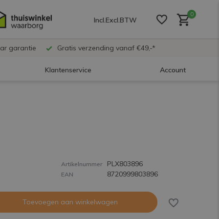
0
Incl.
Excl.
BTW
ar garantie
Gratis verzending vanaf €49,-*
Klantenservice
Account
Account aanmaken
Account aanmaken
PLX803896
Account aanmaken
Artikelnummer
8720999803896
EAN
Toevoegen aan winkelwagen