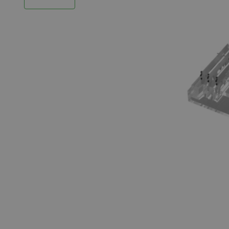
LED Strips
Decoratieve verlichting
LED Buitenverlichting
LED Noodverlichting
Installatiemateriaal
Mega Sale
Verduurzaming
LED TL verlichting