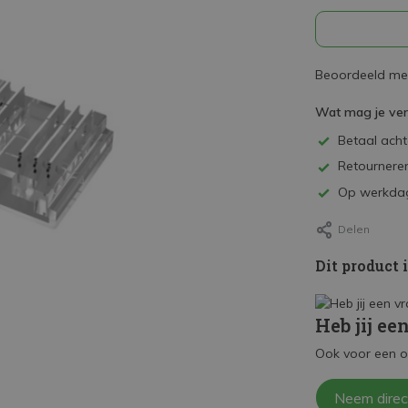
Beoordeeld met
Wat mag je ve
Betaal achte
Retourneren
Op werkdag
Delen
Dit product 
Heb jij ee
Ook voor een o
Neem direc