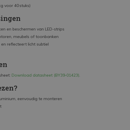
g voor 40 stuks)
singen
rken en beschermen van LED-strips
kantoren, meubels of toonbanken
n reflecteert licht subtiel
en
sheet:
Download datasheet (BY39‑01423)
.
ezen?
 aluminium, eenvoudig te monteren
t