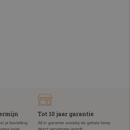
termijn
Tot 10 jaar garantie
r je bestelling
All in garantie waarbij de gehele lamp
tvang jouw
direct vervangen wordt.