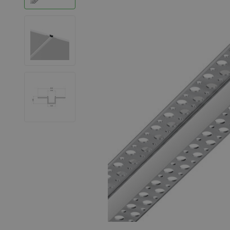
LED Strips
Decoratieve verlichting
LED Buitenverlichting
LED Noodverlichting
Installatiemateriaal
Mega Sale
Verduurzaming
LED TL verlichting