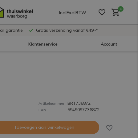
0
Incl.
Excl.
BTW
ar garantie
Gratis verzending vanaf €49,-*
Klantenservice
Account
Account aanmaken
Account aanmaken
BRT736872
Account aanmaken
Artikelnummer
5949097736872
EAN
Toevoegen aan winkelwagen