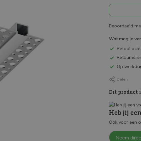
Beoordeeld met
Wat mag je ve
Betaal achte
Retourneren
Op werkdag
Delen
Dit product 
Heb jij ee
Ook voor een o
Neem direc