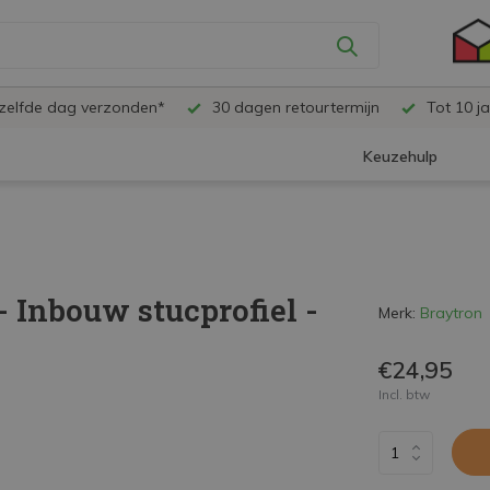
ezelfde dag verzonden*
30 dagen retourtermijn
Tot 10 ja
Keuzehulp
- Inbouw stucprofiel -
Merk:
Braytron
€24,95
Incl. btw