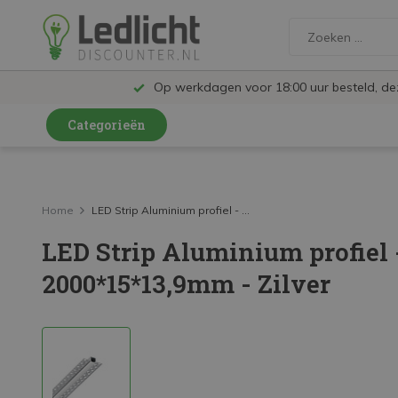
Op werkdagen voor 18:00 uur besteld, d
Categorieën
LED Lampen en Spots
LED Railspots
Home
LED Strip Aluminium profiel - ...
LED Strip Aluminium profiel 
LED Panelen
2000*15*13,9mm - Zilver
LED TL
LED Plafondlampen en Wandlampen
LED Schijnwerpers
LED High Bay lampen