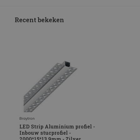
Recent bekeken
Braytron
LED Strip Aluminium profiel -
Inbouw stucprofiel -
2000*15*13,9mm - Zilver