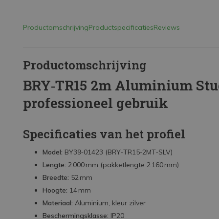
Productomschrijving
Productspecificaties
Reviews
Productomschrijving
BRY‑TR15 2m Aluminium Stuc
professioneel gebruik
Specificaties van het profiel
Model:
BY39‑01423 (BRY‑TR15‑2MT‑SLV)
Lengte:
2 000 mm (pakketlengte 2 160 mm)
Breedte:
52 mm
Hoogte:
14 mm
Materiaal:
Aluminium, kleur zilver
Beschermingsklasse:
IP20