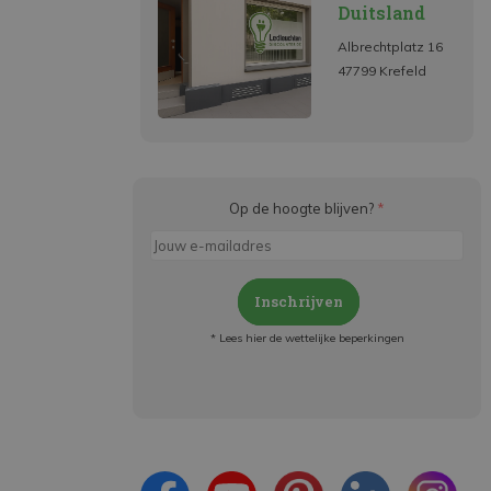
Duitsland
Albrechtplatz 16
47799 Krefeld
Op de hoogte blijven?
*
Inschrijven
* Lees hier de wettelijke beperkingen
Meld je aan en:
- Blijf op de hoogte van alle acties
- Ontvang persoonlijke aanbiedingen
- Lees over de laatste ontwikkelingen