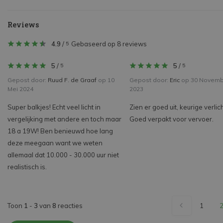
Reviews
4.9
/
Gebaseerd op 8 reviews
5
5
/
5
/
5
5
Gepost door:
Ruud F. de Graaf
op 10
Gepost door:
Eric
op 30 Novemb
Mei 2024
2023
Super balkjes! Echt veel licht in
Zien er goed uit, keurige verlic
vergelijking met andere en toch maar
Goed verpakt voor vervoer.
18 a 19W! Ben benieuwd hoe lang
deze meegaan want we weten
allemaal dat 10.000 - 30.000 uur niet
realistisch is.
Toon
1
-
3
van
8
reacties
1